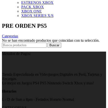
ESTRENOS XBOX
PACK XBOX
XBOX ONE
XBOX SERIES X/S
PRE ORDEN PS5
Categorias
No se han encontrado productos que coincidan con tu selección.
Buscar
Metodos de Pagos:
Tienda Especializada en Videojuegos Digitales en Perú, Tarjetas y
Recargas.
Lo mejor en Juegos PS4 PS5 Nintendo Switch Xbox y mas!
Horarios
L - D de 9am a 8pm - Feriados Horario Normal
CATEGORIAS