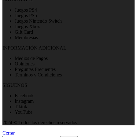
Juegos PS4
Juegos PS5
Juegos Nintendo Switch
Juegos Xbox
Gift Card
Membresias
INFORMACIÓN ADICIONAL
Medios de Pagos
Opiniones
Preguntas Frecuentes
Terminos y Condiciones
SIGUENOS
Facebook
Instagram
Tiktok
YouTube
2024 © Todos los derechos reservados
Cerrar