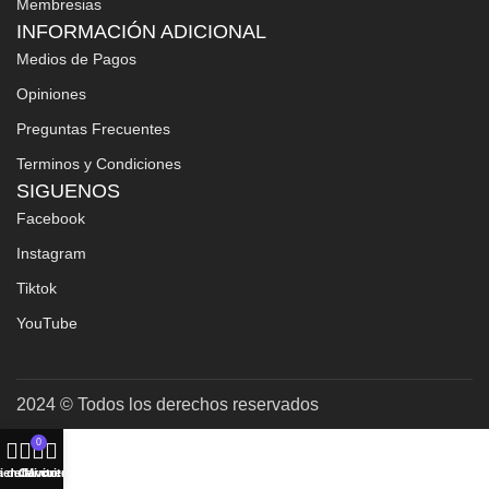
Membresias
INFORMACIÓN ADICIONAL
Medios de Pagos
Opiniones
Preguntas Frecuentes
Terminos y Condiciones
SIGUENOS
Facebook
Instagram
Tiktok
YouTube
2024 © Todos los derechos reservados
0
a de favoritos
ienda
Carrito
Mi cuenta