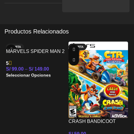
Productos Relacionados
OFERTA
OFERTA
MARVELS SPIDER MAN 2
NUEVO
PS5
5
S/
99.00
–
S/
149.00
Seleccionar Opciones
S
CRASH BANDICOOT
S
BUNDLE N SANE
S/
59.00