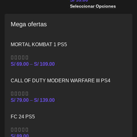
TRILOGY MAS CTR
Seleccionar Opciones
NITRO FUELED PS5
Mega ofertas
MORTAL KOMBAT 1 PS5
S/
69.00
–
S/
109.00
CALL OF DUTY MODERN WARFARE III PS4
S/
79.00
–
S/
139.00
FC 24 PS5
S/
89.00