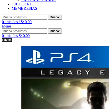
GIFT CARD
MEMBRESIAS
Buscar
0
articulos
/
S/
0.00
Menú
Buscar
0
articulos
S/
0.00
Oferta