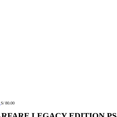
5
S/
80.00
ARFARE LEGACY EDITION PS