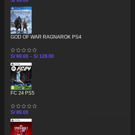
S/
99.00
GOD OF WAR RAGNAROK PS4
S/
69.00
–
S/
129.00
FC 24 PS5
S/
89.00