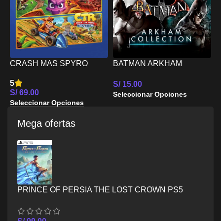
C
S
E
CRASH MAS SPYRO
BATMAN ARKHAM
S
TRIPLE PLAY BUNDLE
COLLECTION PS5
5
S/
15.00
PS5
S/
69.00
Seleccionar Opciones
Seleccionar Opciones
Mega ofertas
PRINCE OF PERSIA THE LOST CROWN PS5