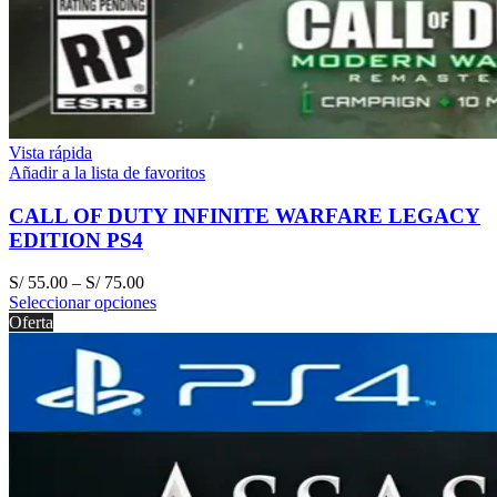
Vista rápida
Añadir a la lista de favoritos
CALL OF DUTY INFINITE WARFARE LEGACY
EDITION PS4
S/
55.00
–
S/
75.00
Seleccionar opciones
Oferta