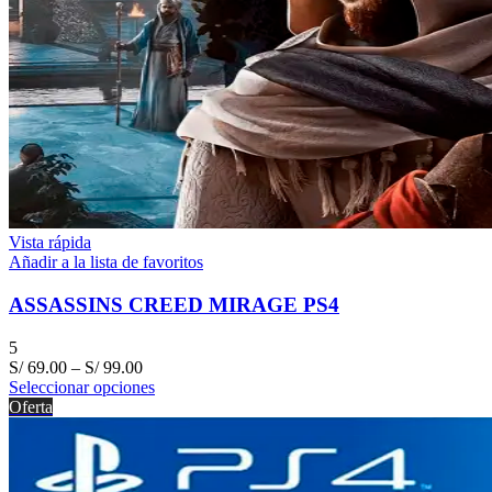
Vista rápida
Añadir a la lista de favoritos
ASSASSINS CREED MIRAGE PS4
5
S/
69.00
–
S/
99.00
Seleccionar opciones
Oferta