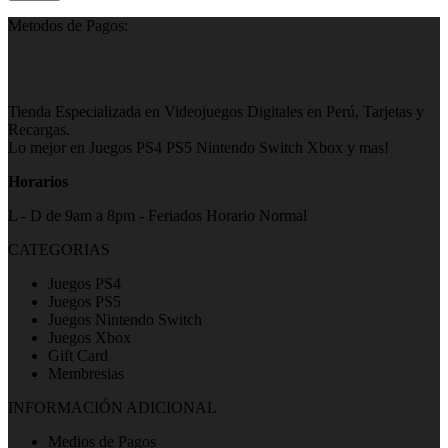
Metodos de Pagos:
Tienda Especializada en Videojuegos Digitales en Perú, Tarjetas y
Recargas.
Lo mejor en Juegos PS4 PS5 Nintendo Switch Xbox y mas!
Horarios
L - D de 9am a 8pm - Feriados Horario Normal
CATEGORIAS
Juegos PS4
Juegos PS5
Juegos Nintendo Switch
Juegos Xbox
Gift Card
Membresias
INFORMACIÓN ADICIONAL
Medios de Pagos