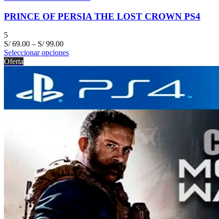
PRINCE OF PERSIA THE LOST CROWN PS4
5
S/
69.00
–
S/
99.00
Seleccionar opciones
Oferta