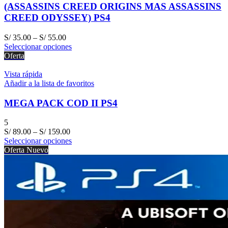
(ASSASSINS CREED ORIGINS MAS ASSASSINS
CREED ODYSSEY) PS4
S/
35.00
–
S/
55.00
Seleccionar opciones
Oferta
Vista rápida
Añadir a la lista de favoritos
MEGA PACK COD II PS4
5
S/
89.00
–
S/
159.00
Seleccionar opciones
Oferta
Nuevo