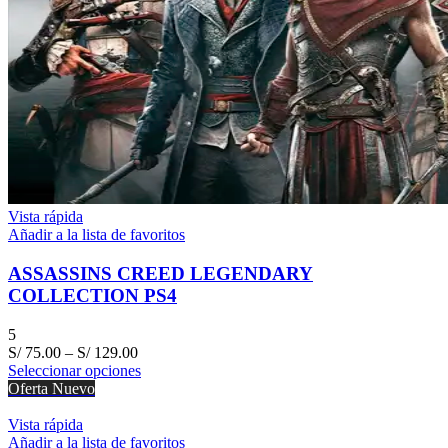
Vista rápida
Añadir a la lista de favoritos
ASSASSINS CREED LEGENDARY
COLLECTION PS4
5
S/
75.00
–
S/
129.00
Seleccionar opciones
Oferta
Nuevo
Vista rápida
Añadir a la lista de favoritos