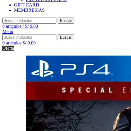
GIFT CARD
MEMBRESIAS
Buscar
0
articulos
/
S/
0.00
Menú
Buscar
0
articulos
S/
0.00
Oferta