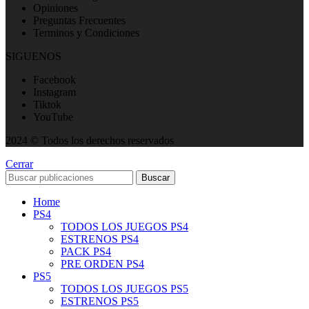
Opiniones
Preguntas Frecuentes
Terminos y Condiciones
SIGUENOS
Facebook
Instagram
Tiktok
YouTube
2024 © Todos los derechos reservados
Cerrar
Buscar
Home
PS4
TODOS LOS JUEGOS PS4
ESTRENOS PS4
PACK PS4
PRE ORDEN PS4
PS5
TODOS LOS JUEGOS PS5
ESTRENOS PS5