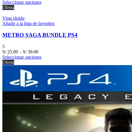
Seleccionar opciones
Oferta
Vista rápida
Añadir a la lista de favoritos
METRO SAGA BUNDLE PS4
5
S/
25.00
–
S/
39.00
Seleccionar opciones
Oferta