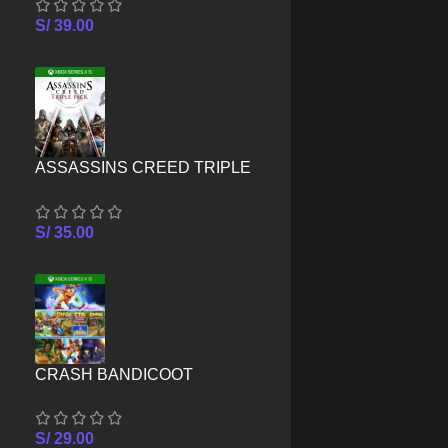
SERIES X/S
S/
39.00
ASSASSINS CREED TRIPLE
PACK – XBOX SERIES X/S
S/
35.00
CRASH BANDICOOT
CRASHIVERSARY BUNDLE –
XBOX SERIES X/S
S/
29.00