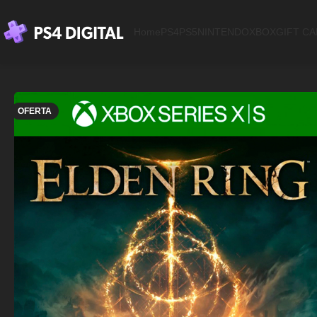
Home
PS4
PS5
NINTENDO
XBOX
GIFT C
OFERTA