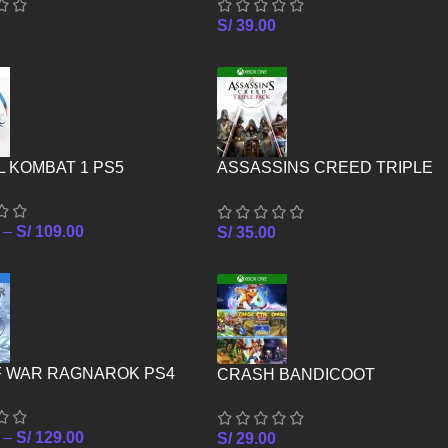
S/
39.00
 KOMBAT 1 PS5
ASSASSINS CREED TRIPLE
PACK – XBOX ONE
–
S/
109.00
S/
35.00
F WAR RAGNAROK PS4
CRASH BANDICOOT
CRASHIVERSARY BUNDLE –
XBOX ONE
–
S/
129.00
S/
29.00