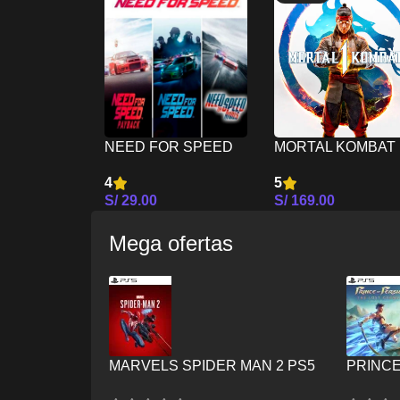
NEED FOR SPEED
MORTAL KOMBAT 
ULTIMATE BUNDLE
– XBOX SERIES X
4
5
– XBOX SERIES X/S
S/
29.00
S/
169.00
Seleccionar Opciones
Seleccionar Opcion
Mega ofertas
MARVELS SPIDER MAN 2 PS5
PRINCE
CROWN