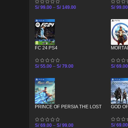
S/
99.00
–
S/
149.00
S/
99.00
FC 24 PS4
MORTAL
S/
55.00
–
S/
79.00
S/
69.00
PRINCE OF PERSIA THE LOST
GOD O
CROWN PS4
S/
69.00
S/
69.00
–
S/
99.00