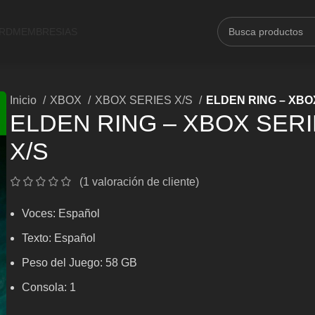
ARD
MEMBRESIAS
Inicio
XBOX
XBOX SERIES X/S
ELDEN RING – XBO
ELDEN RING – XBOX SER
X/S
(
1
valoración de cliente)
Voces: Español
Texto: Español
Peso del Juego: 58 GB
Consola: 1