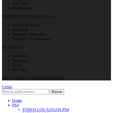
Gift Card
Membresias
INFORMACIÓN ADICIONAL
Medios de Pagos
Opiniones
Preguntas Frecuentes
Terminos y Condiciones
SIGUENOS
Facebook
Instagram
Tiktok
YouTube
2024 © Todos los derechos reservados
Cerrar
Buscar
Home
PS4
TODOS LOS JUEGOS PS4