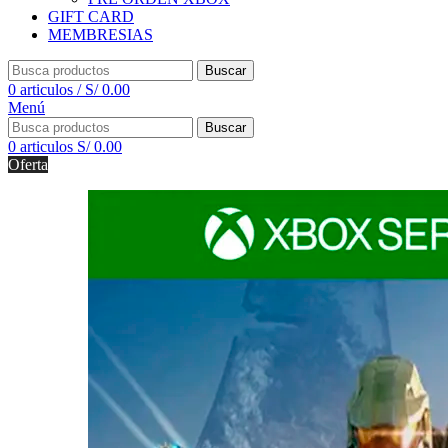
GIFT CARD
MEMBRESIAS
Buscar
0
articulos
/
S/
0.00
Menú
Buscar
0
articulos
S/
0.00
Oferta