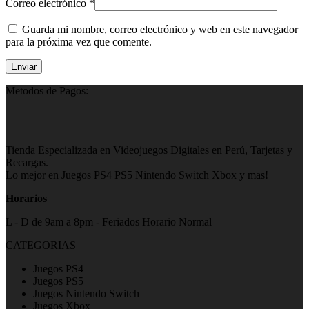
Correo electrónico
*
Guarda mi nombre, correo electrónico y web en este navegador
para la próxima vez que comente.
Metodos de Pagos:
Tienda Especializada en Videojuegos Digitales en Perú, Tarjetas y
Recargas.
Lo mejor en Juegos PS4 PS5 Nintendo Switch Xbox y mas!
Horarios
L - D de 9am a 8pm - Feriados Horario Normal
CATEGORIAS
Juegos PS4
Juegos PS5
Juegos Nintendo Switch
Juegos Xbox