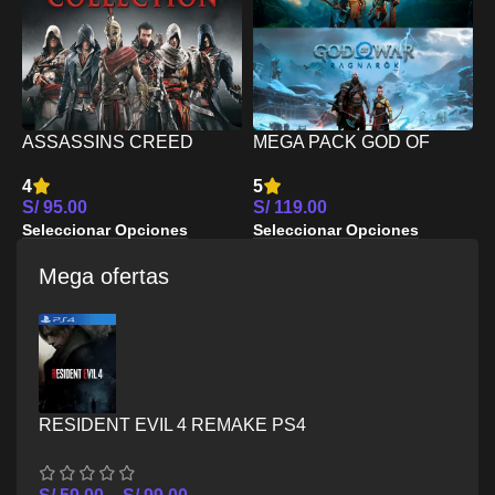
ASSASSINS CREED
MEGA PACK GOD OF
LEGENDARY
WAR II PS5
T
4
5
5
COLLECTION PS5
S/
95.00
S/
119.00
S
Seleccionar Opciones
Seleccionar Opciones
S
Mega ofertas
RESIDENT EVIL 4 REMAKE PS4