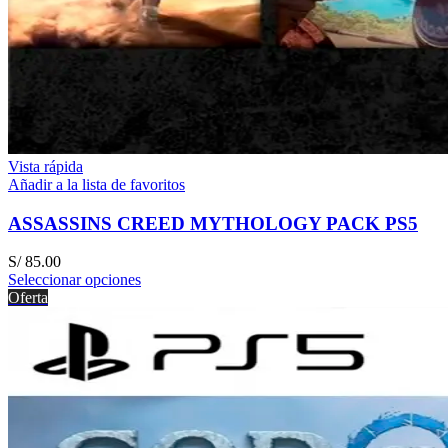
Vista rápida
Añadir a la lista de favoritos
ASSASSINS CREED MYTHOLOGY PACK PS5
S/
85.00
Seleccionar opciones
Oferta