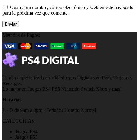
Guarda mi nombre, correo electrónico y web en este navegador
para la próxima vez que comente.
Metodos de Pagos:
Tienda Especializada en Videojuegos Digitales en Perú, Tarjetas y
Recargas.
Lo mejor en Juegos PS4 PS5 Nintendo Switch Xbox y mas!
Horarios
L - D de 9am a 8pm - Feriados Horario Normal
CATEGORIAS
Juegos PS4
Juegos PS5