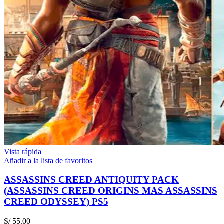
Vista rápida
Añadir a la lista de favoritos
ASSASSINS CREED ANTIQUITY PACK
(ASSASSINS CREED ORIGINS MAS ASSASSINS
CREED ODYSSEY) PS5
S/
55.00