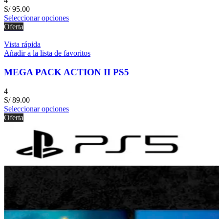
4
S/
95.00
Seleccionar opciones
Oferta
Vista rápida
Añadir a la lista de favoritos
MEGA PACK ACTION II PS5
4
S/
89.00
Seleccionar opciones
Oferta