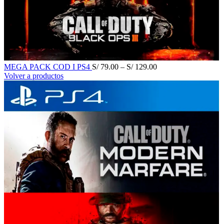
MEGA PACK COD I PS4
S/
79.00
–
S/
129.00
Volver a productos