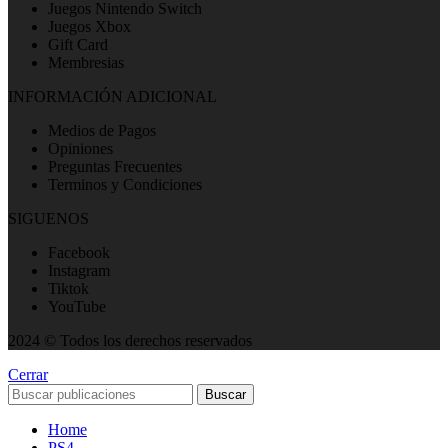
Juegos Nintendo Switch
Juegos Xbox
Gift Card
Membresias
INFORMACIÓN ADICIONAL
Medios de Pagos
Opiniones
Preguntas Frecuentes
Terminos y Condiciones
SIGUENOS
Facebook
Instagram
Tiktok
YouTube
2024 © Todos los derechos reservados
Cerrar
Buscar
Home
PS4