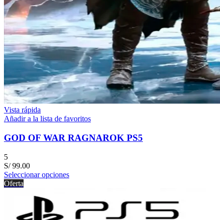
Vista rápida
Añadir a la lista de favoritos
GOD OF WAR RAGNAROK PS5
5
S/
99.00
Seleccionar opciones
Oferta