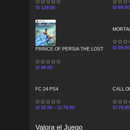
S/
69.00
S/
129.00
MORTAL
S/
69.00
PRINCE OF PERSIA THE LOST
CROWN PS5
S/
99.00
FC 24 PS4
CALL 
WARFAR
S/
55.00
–
S/
79.00
S/
79.00
Valora el Juego