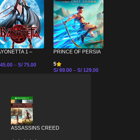
AEW FIGH
FOREVER 
S/
79.00
–
S
NINTENDO
YONETTA 1 –
PRINCE OF PERSIA
Seleccionar
INTENDO SWITCH
THE LOST CROWN –
5
45.00
–
S/
75.00
NINTENDO SWITCH
S/
69.00
–
S/
129.00
leccionar Opciones
Seleccionar Opciones
ASSASSINS CREED
E
ANTIQUITY PACK – XBOX