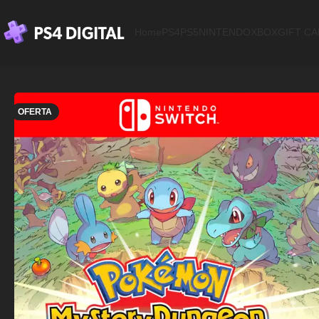
Home
PS4
PS5
NINTENDO
XBOX
GIFT C
OFERTA