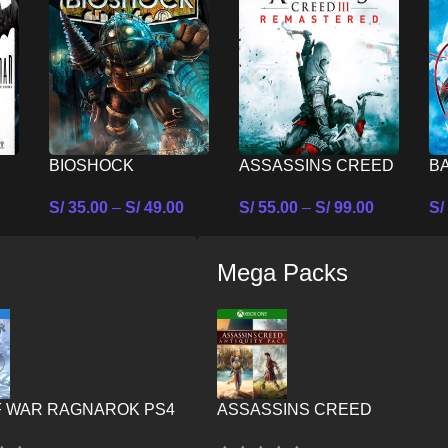
BIOSHOCK
ASSASSINS CREED
BA
 –
REMASTERED –
III REMASTERED –
N
S/
35.00
–
S/
49.00
S/
55.00
–
S/
99.00
S/
CH
NINTENDO SWITCH
NINTENDO SWITCH
es
Seleccionar Opciones
Seleccionar Opciones
Se
Mega Packs
F WAR RAGNAROK PS4
ASSASSINS CREED
ANTIQUITY PACK – XBOX ON