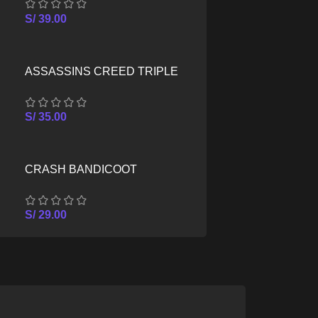
SERIES X/S
S/
39.00
ASSASSINS CREED TRIPLE
PACK – XBOX SERIES X/S
S/
35.00
CRASH BANDICOOT
CRASHIVERSARY BUNDLE –
XBOX SERIES X/S
S/
29.00