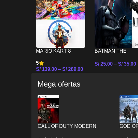
MARIO KART 8
BATMAN THE
DELUXE MAS
TELLTALE SERIES
5
S/
25.00
–
S/
35.00
MORTAL KOMBAT 1
NINTENDO SWIT
S/
139.00
–
S/
289.00
Seleccionar Opcion
– NINTENDO
Seleccionar Opciones
SWITCH
Mega ofertas
CALL OF DUTY MODERN
GOD O
WARFARE III PS5