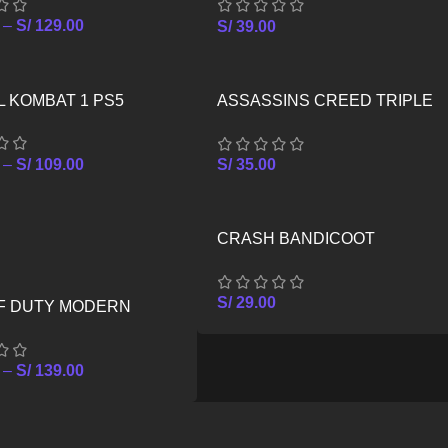
–
S/
129.00
S/
39.00
 KOMBAT 1 PS5
ASSASSINS CREED TRIPLE
PACK – XBOX ONE
–
S/
109.00
S/
35.00
CRASH BANDICOOT
CRASHIVERSARY BUNDLE –
XBOX ONE
S/
29.00
OF DUTY MODERN
E III PS4
–
S/
139.00