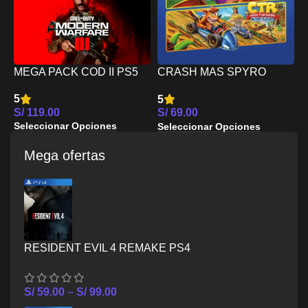
MEGA PACK COD II PS5
CRASH MAS SPYRO
M
TRIPLE PLAY BUNDLE
5
5
5
PS5
S/
119.00
S/
69.00
S
Seleccionar Opciones
Seleccionar Opciones
S
Mega ofertas
RESIDENT EVIL 4 REMAKE PS4
S/
59.00
–
S/
99.00