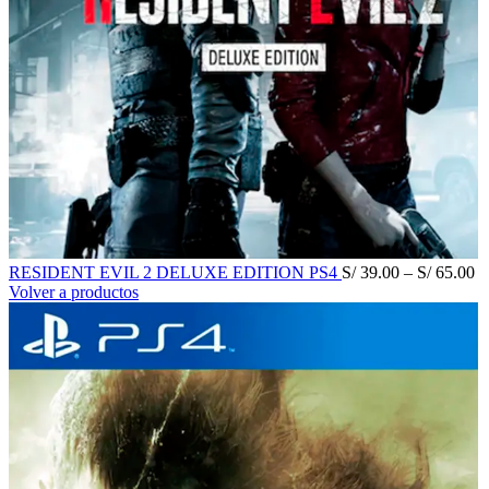
RESIDENT EVIL 2 DELUXE EDITION PS4
S/
39.00
–
S/
65.00
Volver a productos