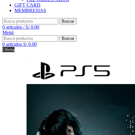
GIFT CARD
MEMBRESIAS
Buscar
0
articulos
/
S/
0.00
Menú
Buscar
0
articulos
S/
0.00
Oferta