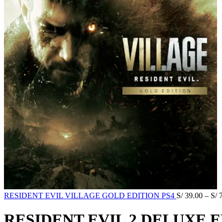
RESIDENT EVIL VILLAGE GOLD EDITION PS4
S/
39.00
–
S/
7
RESIDENT EVIL 2 DELUXE E