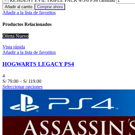
RESIDENT EVIL TRIPLE PACK 4-5-6 PS4 cantidad
Añadir al carrito
Comprar ahora
Añadir a la lista de favoritos
Productos Relacionados
Oferta
Nuevo
Vista rápida
Añadir a la lista de favoritos
HOGWARTS LEGACY PS4
4
S/
79.00
–
S/
119.00
Seleccionar opciones