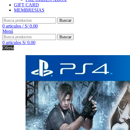
GIFT CARD
MEMBRESIAS
Buscar
0
articulos
/
S/
0.00
Menú
Buscar
0
articulos
S/
0.00
Oferta