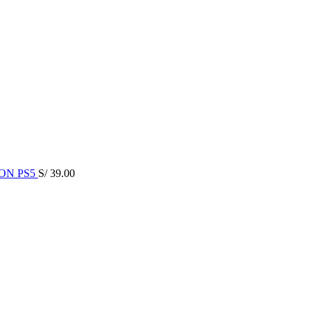
ON PS5
S/
39.00