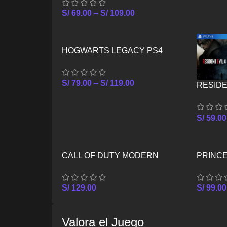
S/
69.00
–
S/
109.00
HOGWARTS LEGACY PS4
S/
79.00
–
S/
119.00
RESIDE
PS4
S/
59.00
CALL OF DUTY MODERN
PRINCE
WARFARE III PS5
CROWN
S/
129.00
S/
99.00
Valora el Juego