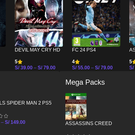
DEVIL MAY CRY HD
FC 24 PS4
A
COLLECTION MAS
M
4
5
5
4SE BUNDLE PS4
S/
55.00
–
S/
79.00
S/
39.00
–
S/
79.00
S/
Seleccionar Opciones
es
Seleccionar Opciones
Se
Mega Packs
S SPIDER MAN 2 PS5
–
S/
149.00
ASSASSINS CREED
ANTIQUITY PACK – XBOX ON