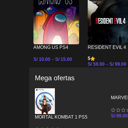
AMONG US PS4
RESIDENT EVIL 4
REMAKE PS4
5
S/
10.00
–
S/
15.00
S/
59.00
–
S/
99.00
Seleccionar Opciones
Seleccionar Opcion
Mega ofertas
MARVEL
S/
99.00
MORTAL KOMBAT 1 PS5