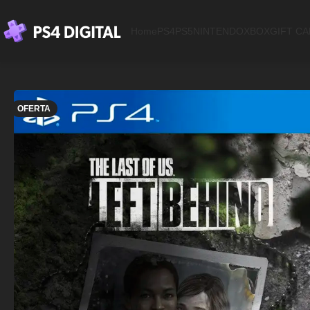
Home
PS4
PS5
NINTENDO
XBOX
GIFT C
OFERTA