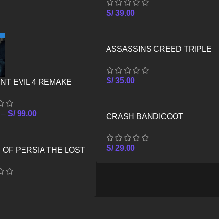
S/
39.00
ASSASSINS CREED TRIPLE
PACK – XBOX ONE
S/
35.00
NT EVIL 4 REMAKE
–
S/
99.00
CRASH BANDICOOT
CRASHIVERSARY BUNDLE –
XBOX ONE
S/
29.00
 OF PERSIA THE LOST
 PS5