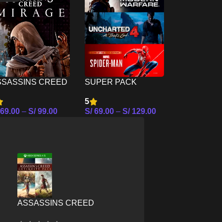
SSASSINS CREED
SUPER PACK
MEGA PAC
IRAGE PS4
ACTION I PS4
I PS4
5
4
69.00
–
S/
99.00
S/
69.00
–
S/
129.00
S/
39.00
–
S
leccionar Opciones
Seleccionar Opciones
Seleccionar
ASSASSINS CREED
E
ANTIQUITY PACK – XBOX