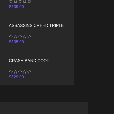
SERIES X/S
S/
39.00
ASSASSINS CREED TRIPLE
PACK – XBOX SERIES X/S
S/
35.00
CRASH BANDICOOT
CRASHIVERSARY BUNDLE –
XBOX SERIES X/S
S/
29.00