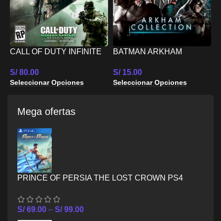
CALL OF DUTY INFINITE
BATMAN ARKHAM
M
WARFARE LEGACY
COLLECTION PS5
5
S/
80.00
S/
15.00
EDITION PS5
S
Seleccionar Opciones
Seleccionar Opciones
S
Mega ofertas
PRINCE OF PERSIA THE LOST CROWN PS4
S/
69.00
–
S/
99.00