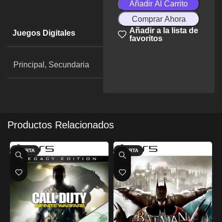
Añadir Al Carrito
Comprar Ahora
Añadir a la lista de
Juegos Digitales
favoritos
Principal, Secundaria
Productos Relacionados
OFERTA
OFERTA