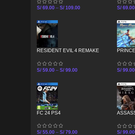
S/
69.00
–
S/
109.00
S/
69.00
RESIDENT EVIL 4 REMAKE
PRINCE
PS4
CROWN
S/
59.00
–
S/
99.00
S/
99.00
FC 24 PS4
ASSAS
PS5
S/
55.00
–
S/
79.00
S/
99.00