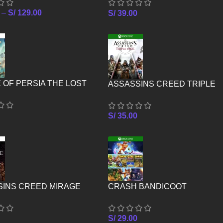
–
S/
129.00
S/
39.00
 OF PERSIA THE LOST
ASSASSINS CREED TRIPLE
 PS5
PACK – XBOX ONE
S/
35.00
SINS CREED MIRAGE
CRASH BANDICOOT
CRASHIVERSARY BUNDLE –
XBOX ONE
S/
29.00