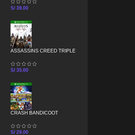
SERIES X/S
S/
39.00
ASSASSINS CREED TRIPLE
PACK – XBOX SERIES X/S
S/
35.00
CRASH BANDICOOT
CRASHIVERSARY BUNDLE –
XBOX SERIES X/S
S/
29.00