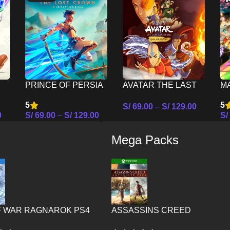
PRINCE OF PERSIA
AVATAR THE LAST
MA
THE LOST CROWN –
AIRBENDER QUEST
D
5
5
S/
69.00
–
S/
129.00
CH
NINTENDO SWITCH
FOR BALANCE –
N
0
S/
69.00
–
S/
129.00
S/
Seleccionar Opciones
NINTENDO SWITCH
es
Seleccionar Opciones
Se
Mega Packs
F WAR RAGNAROK PS4
ASSASSINS CREED
ANTIQUITY PACK – XBOX ON