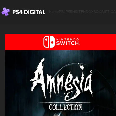
Home
PS4
PS5
NINTENDO
XBOX
GIFT C