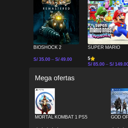
BIOSHOCK 2
SUPER MARIO
REMASTERED –
BROS WONDER –
5
S/
35.00
–
S/
49.00
NINTENDO SWITCH
NINTENDO SWIT
S/
85.00
–
S/
149.0
Seleccionar Opciones
Seleccionar Opcion
Mega ofertas
MORTAL KOMBAT 1 PS5
GOD O