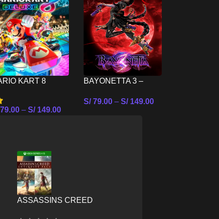
1 Y 2 SWIT
NINTENDO
S/
69.00
–
S
RIO KART 8
BAYONETTA 3 –
Seleccionar
ELUXE –
NINTENDO SWITCH
S/
79.00
–
S/
149.00
INTENDO SWITCH
79.00
–
S/
149.00
Seleccionar Opciones
leccionar Opciones
ASSASSINS CREED
E
ANTIQUITY PACK – XBOX