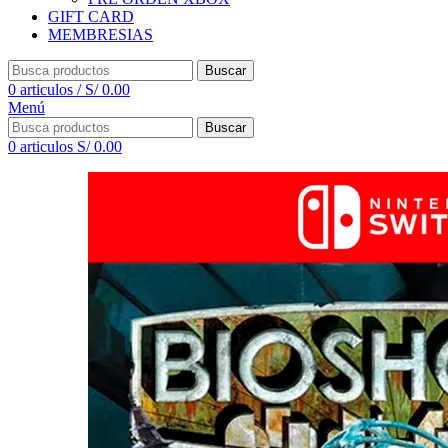
GIFT CARD
MEMBRESIAS
Buscar
0
articulos
/
S/
0.00
Menú
Buscar
0
articulos
S/
0.00