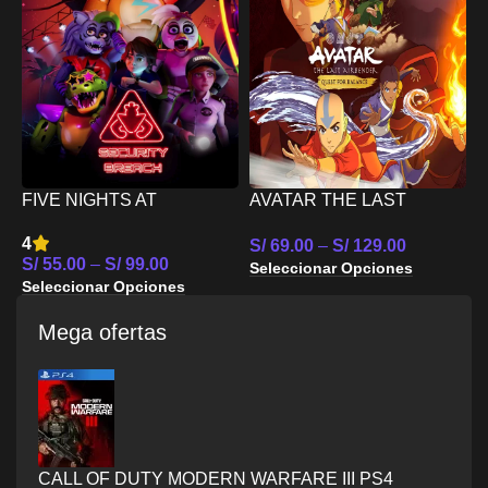
B
C
S
FIVE NIGHTS AT
AVATAR THE LAST
S
FREDDYS SECURITY
AIRBENDER QUEST FOR
4
S/
69.00
–
S/
129.00
BREACH – NINTENDO
BALANCE – NINTENDO
S/
55.00
–
S/
99.00
Seleccionar Opciones
SWITCH
SWITCH
Seleccionar Opciones
Mega ofertas
CALL OF DUTY MODERN WARFARE III PS4