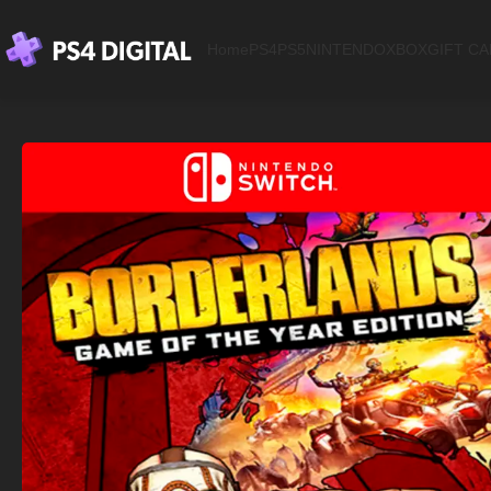
Home
PS4
PS5
NINTENDO
XBOX
GIFT C