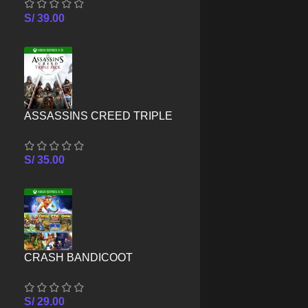
SERIES X/S
S/
39.00
ASSASSINS CREED TRIPLE
PACK – XBOX SERIES X/S
S/
35.00
CRASH BANDICOOT
CRASHIVERSARY BUNDLE –
XBOX SERIES X/S
S/
29.00