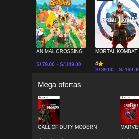
ANIMAL CROSSING
MORTAL KOMBAT 
NEW HORIZONS –
– NINTENDO
4
S/
79.00
–
S/
149.00
NINTENDO SWITCH
SWITCH
S/
89.00
–
S/
169.0
Seleccionar Opciones
Seleccionar Opcion
Mega ofertas
CALL OF DUTY MODERN
MARVEL
WARFARE III PS5