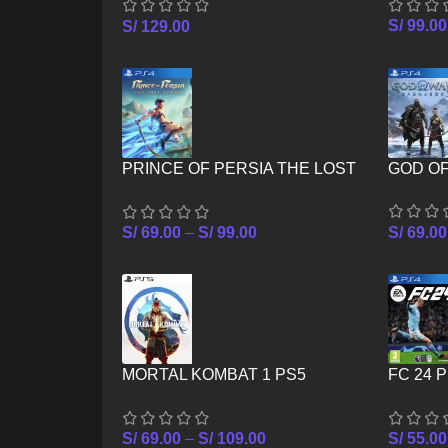
S/
99.00
S/
129.00
PRINCE OF PERSIA THE LOST
GOD O
CROWN PS4
S/
69.00
S/
69.00
–
S/
99.00
MORTAL KOMBAT 1 PS5
FC 24 
S/
69.00
–
S/
109.00
S/
55.00