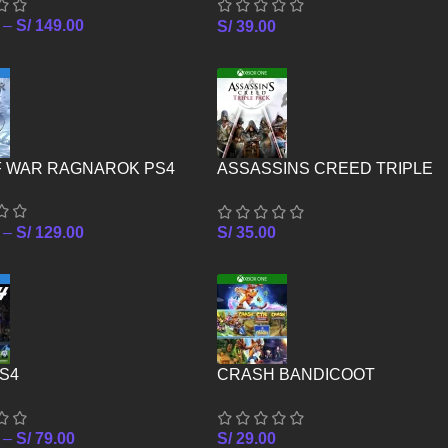
–
S/
149.00
S/
39.00
F WAR RAGNAROK PS4
ASSASSINS CREED TRIPLE
PACK – XBOX ONE
–
S/
129.00
S/
35.00
PS4
CRASH BANDICOOT
CRASHIVERSARY BUNDLE –
XBOX ONE
–
S/
79.00
S/
29.00