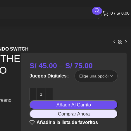
0
/
S/
0.00
NDO SWITCH
 THE
S/
45.00
–
S/
75.00
DO
Juegos Digitales
reano,
Añadir Al Carrito
Comprar Ahora
Añadir a la lista de favoritos