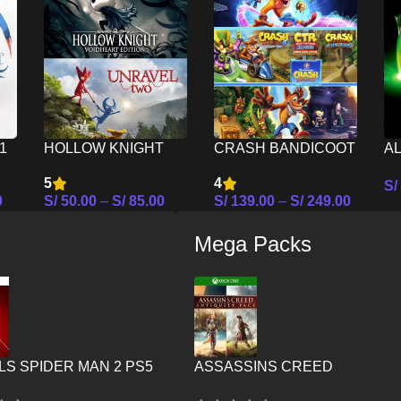
1
HOLLOW KNIGHT
CRASH BANDICOOT
AL
MAS UNRAVEL TWO
CRASHIVERSARY
N
5
4
S/
– NINTENDO
BUNDLE –
0
S/
50.00
–
S/
85.00
S/
139.00
–
S/
249.00
Se
SWITCH
NINTENDO SWITCH
es
Seleccionar Opciones
Seleccionar Opciones
Mega Packs
S SPIDER MAN 2 PS5
ASSASSINS CREED
ANTIQUITY PACK – XBOX ON