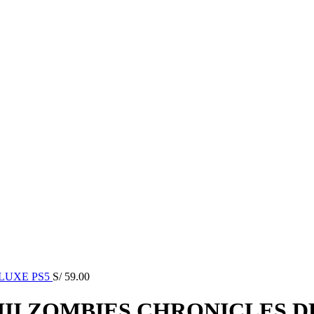
ELUXE PS5
S/
59.00
III ZOMBIES CHRONICLES D