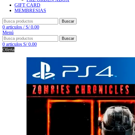
GIFT CARD
MEMBRESIAS
Buscar
0
articulos
/
S/
0.00
Menú
Buscar
0
articulos
S/
0.00
Oferta