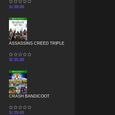
SERIES X/S
S/
39.00
ASSASSINS CREED TRIPLE
PACK – XBOX SERIES X/S
S/
35.00
CRASH BANDICOOT
CRASHIVERSARY BUNDLE –
XBOX SERIES X/S
S/
29.00