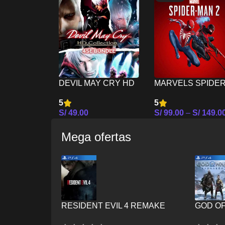
DEVIL MAY CRY HD
MARVELS SPIDE
COLLECTION MAS
MAN 2 PS5
5
5
4SE BUNDLE PS5
S/
49.00
S/
99.00
–
S/
149.0
Seleccionar Opciones
Seleccionar Opcion
Mega ofertas
RESIDENT EVIL 4 REMAKE
GOD O
PS4