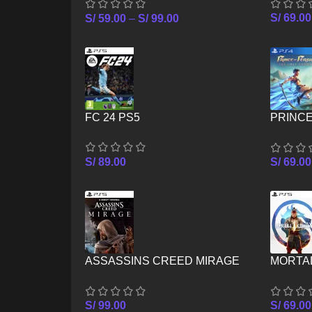
S/
69.00
S/
59.00
–
S/
99.00
FC 24 PS5
PRINCE
CROWN
S/
89.00
S/
69.00
ASSASSINS CREED MIRAGE
MORTAL
PS5
S/
69.00
S/
99.00