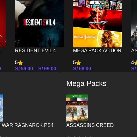
R
RESIDENT EVIL 4
MEGA PACK ACTION
A
REMAKE PS5
I PS5
L
5
5
4
C
0
S/
59.00
–
S/
99.00
S/
69.00
S/
es
Seleccionar Opciones
Seleccionar Opciones
Se
Mega Packs
F WAR RAGNAROK PS4
ASSASSINS CREED
ANTIQUITY PACK – XBOX ON