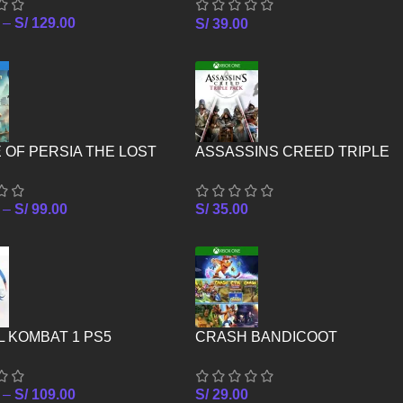
–
S/
129.00
S/
39.00
 OF PERSIA THE LOST
ASSASSINS CREED TRIPLE
 PS4
PACK – XBOX ONE
–
S/
99.00
S/
35.00
 KOMBAT 1 PS5
CRASH BANDICOOT
CRASHIVERSARY BUNDLE –
XBOX ONE
–
S/
109.00
S/
29.00