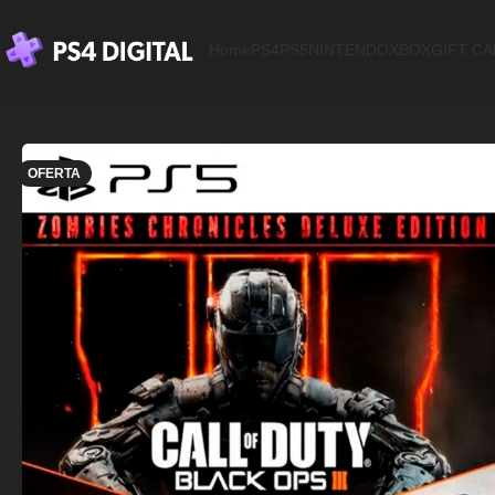
Home
PS4
PS5
NINTENDO
XBOX
GIFT C
OFERTA