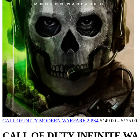
CALL OF DUTY MODERN WARFARE 2 PS4
S/
49.00
–
S/
75.00
CALL OF DUTY INFINITE W