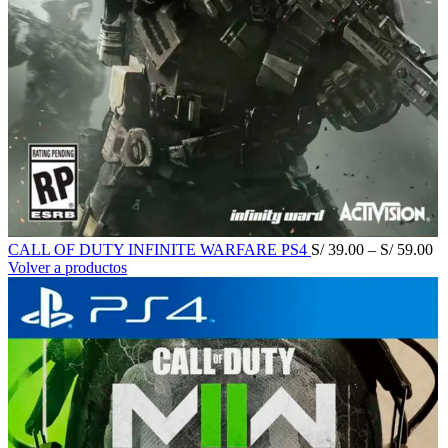
CALL OF DUTY INFINITE WARFARE PS4
S/
39.00
–
S/
59.00
Volver a productos