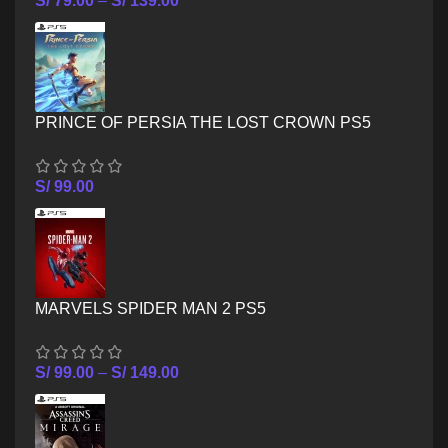
S/
79.00
–
S/
139.00
PRINCE OF PERSIA THE LOST CROWN PS5
S/
99.00
MARVELS SPIDER MAN 2 PS5
S/
99.00
–
S/
149.00