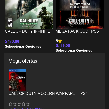
5
CALL OF DUTY INFINITE
MEGA PACK COD I PS5
S
WARFARE LEGACY
S
5
S/
80.00
EDITION PS5
S/
89.00
Seleccionar Opciones
Seleccionar Opciones
Mega ofertas
CALL OF DUTY MODERN WARFARE III PS4