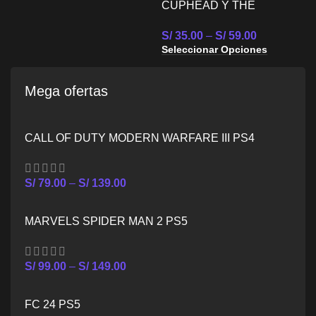
CUPHEAD Y THE
S
DELICIOUS LAST
S
S/
35.00
–
S/
59.00
COURSE PS4
Seleccionar Opciones
Mega ofertas
CALL OF DUTY MODERN WARFARE III PS4
S/
79.00
–
S/
139.00
MARVELS SPIDER MAN 2 PS5
S/
99.00
–
S/
149.00
FC 24 PS5