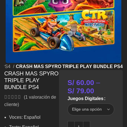
 PS4
CRASH MAS SPYRO TRIPLE PLAY BUNDLE PS4
CRASH MAS SPYRO
TRIPLE PLAY
S/
60.00
–
BUNDLE PS4
S/
79.00
(
1
valoración de
Juegos Digitales
cliente)
Voces: Español