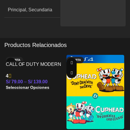
Principal, Secundaria
Productos Relacionados
OFERTA
OFERTA
CALL OF DUTY MODERN
NUEVO
WARFARE III PS4
4
S/
79.00
–
S/
139.00
Seleccionar Opciones
5
C