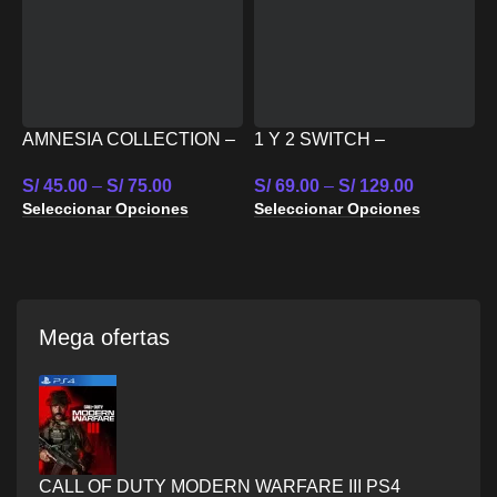
1 Y 2 SWITCH –
B
NINTENDO SWITCH
C
S/
69.00
–
S/
129.00
S
AMNESIA COLLECTION –
Seleccionar Opciones
S
NINTENDO SWITCH
S/
45.00
–
S/
75.00
Seleccionar Opciones
Mega ofertas
CALL OF DUTY MODERN WARFARE III PS4