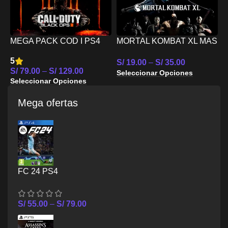
MEGA PACK COD I PS4
MORTAL KOMBAT XL MAS
D
TEKKEN 7 PS4
C
5
5
S/
19.00
–
S/
35.00
S/
79.00
–
S/
129.00
S
Seleccionar Opciones
Seleccionar Opciones
S
Mega ofertas
FC 24 PS4
S/
55.00
–
S/
79.00