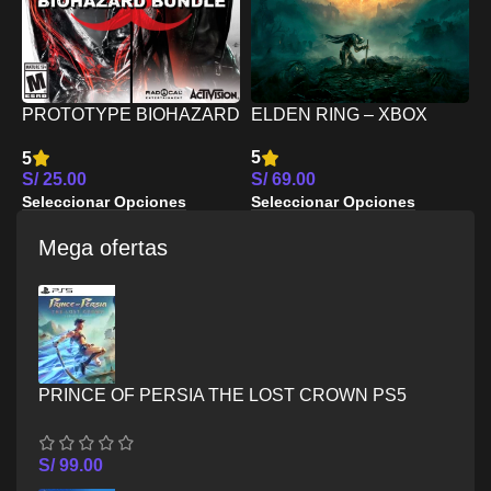
T
S
S
ELDEN RING – XBOX
PROTOTYPE BIOHAZARD
S
SERIES X/S
BUNDLE – XBOX SERIES
5
5
X/S
S/
69.00
S/
25.00
Seleccionar Opciones
Seleccionar Opciones
Mega ofertas
PRINCE OF PERSIA THE LOST CROWN PS5
S/
99.00