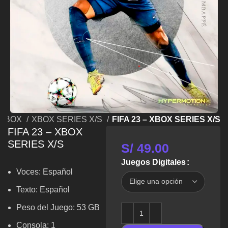
XBOX
XBOX SERIES X/S
FIFA 23 – XBOX SERIES X/S
FIFA 23 – XBOX
SERIES X/S
S/
49.00
Juegos Digitales
Voces: Español
Texto: Español
Peso del Juego: 53 GB
Consola: 1