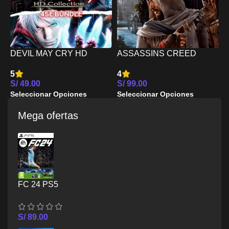
DEVIL MAY CRY HD
ASSASSINS CREED
COLLECTION MAS 4SE
MIRAGE PS5
5
4
4
BUNDLE PS5
C
S/
49.00
S/
99.00
S
Seleccionar Opciones
Seleccionar Opciones
S
Mega ofertas
FC 24 PS5
S/
89.00