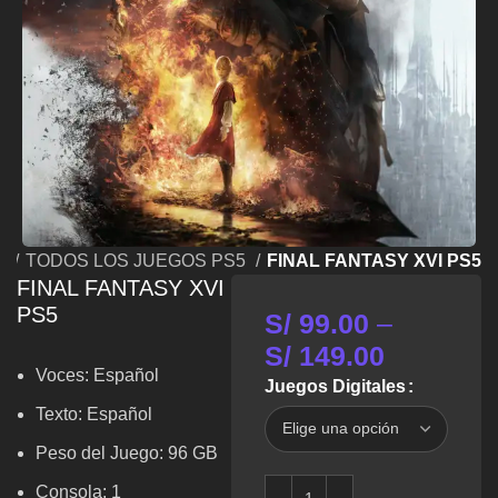
5
TODOS LOS JUEGOS PS5
FINAL FANTASY XVI PS5
FINAL FANTASY XVI
PS5
S/
99.00
–
S/
149.00
Voces: Español
Juegos Digitales
Texto: Español
Peso del Juego: 96 GB
Consola: 1