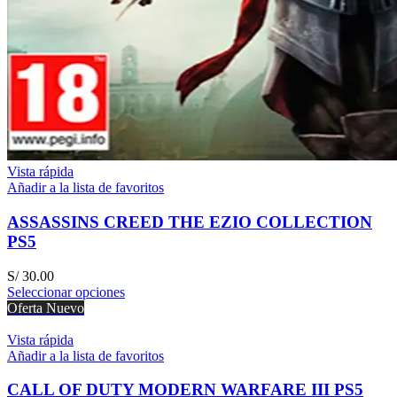
Vista rápida
Añadir a la lista de favoritos
ASSASSINS CREED THE EZIO COLLECTION
PS5
S/
30.00
Seleccionar opciones
Oferta
Nuevo
Vista rápida
Añadir a la lista de favoritos
CALL OF DUTY MODERN WARFARE III PS5