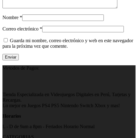
Nombre
*
Correo electrónico
*
Guarda mi nombre, correo electrónico y web en este navegador
para la próxima vez que comente.
Metodos de Pagos:
Tienda Especializada en Videojuegos Digitales en Perú, Tarjetas y
Recargas.
Lo mejor en Juegos PS4 PS5 Nintendo Switch Xbox y mas!
Horarios
L - D de 9am a 8pm - Feriados Horario Normal
CATEGORIAS