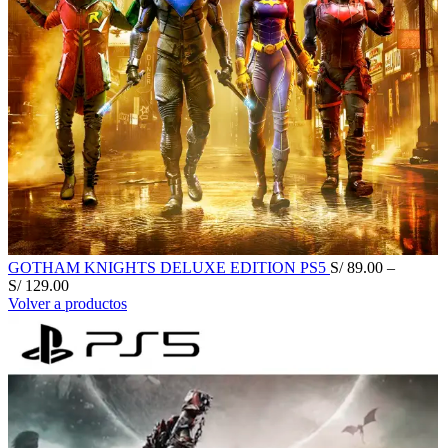
GOTHAM KNIGHTS DELUXE EDITION PS5
S/
89.00
–
S/
129.00
Volver a productos