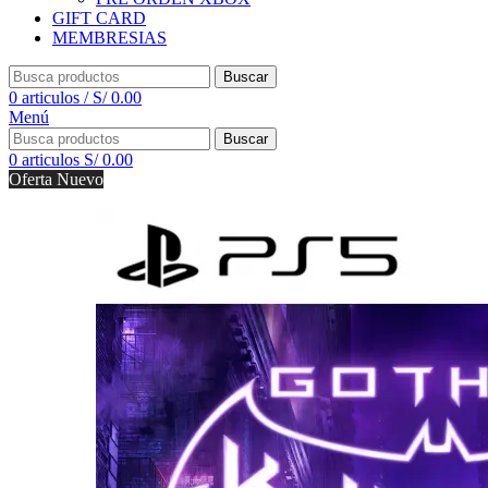
GIFT CARD
MEMBRESIAS
Buscar
0
articulos
/
S/
0.00
Menú
Buscar
0
articulos
S/
0.00
Oferta
Nuevo