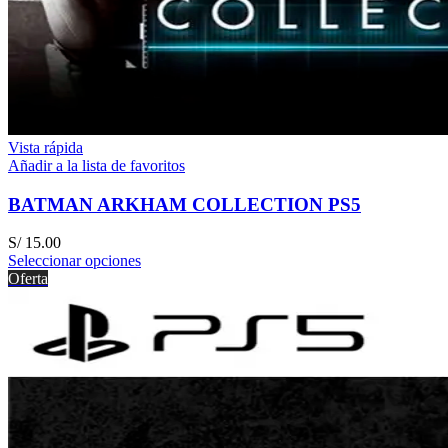
Vista rápida
Añadir a la lista de favoritos
BATMAN ARKHAM COLLECTION PS5
S/
15.00
Seleccionar opciones
Oferta