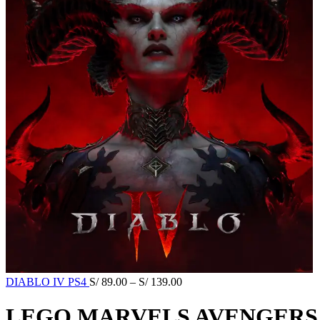
DIABLO IV PS4
S/
89.00
–
S/
139.00
LEGO MARVELS AVENGERS 