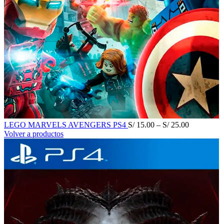
LEGO MARVELS AVENGERS PS4
S/
15.00
–
S/
25.00
Volver a productos