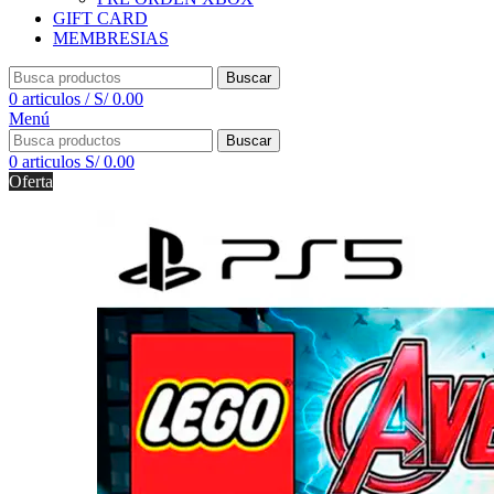
GIFT CARD
MEMBRESIAS
Buscar
0
articulos
/
S/
0.00
Menú
Buscar
0
articulos
S/
0.00
Oferta