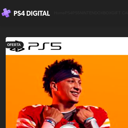
Home
PS4
PS5
NINTENDO
XBOX
GIFT C
OFERTA