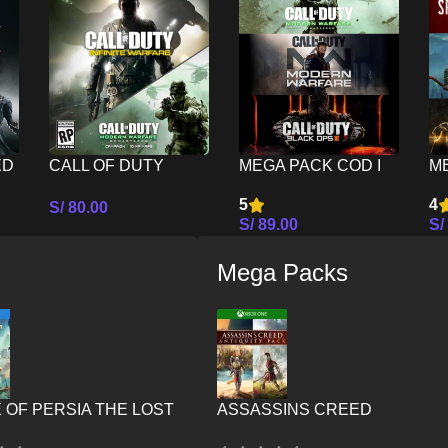
ED
CALL OF DUTY
MEGA PACK COD I
M
INFINITE WARFARE
PS5
II
5
4
S/
80.00
LEGACY EDITION
S/
89.00
S/
Seleccionar Opciones
PS5
es
Seleccionar Opciones
Se
Mega Packs
 OF PERSIA THE LOST
ASSASSINS CREED
 PS4
ANTIQUITY PACK – XBOX ON