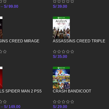
–
S/
99.00
S/
39.00
SINS CREED MIRAGE
ASSASSINS CREED TRIPLE
PACK – XBOX ONE
S/
35.00
S SPIDER MAN 2 PS5
CRASH BANDICOOT
CRASHIVERSARY BUNDLE –
XBOX ONE
–
S/
149.00
S/
29.00