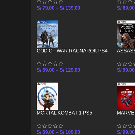
S/
79.00
–
S/
139.00
S/
69.00
GOD OF WAR RAGNAROK PS4
ASSAS
PS5
S/
69.00
–
S/
129.00
S/
99.00
MORTAL KOMBAT 1 PS5
MARVEL
S/
69.00
–
S/
109.00
S/
99.00