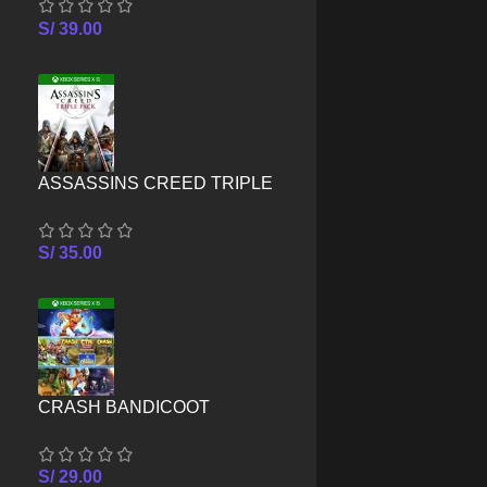
SERIES X/S
S/
39.00
ASSASSINS CREED TRIPLE
PACK – XBOX SERIES X/S
S/
35.00
CRASH BANDICOOT
CRASHIVERSARY BUNDLE –
XBOX SERIES X/S
S/
29.00