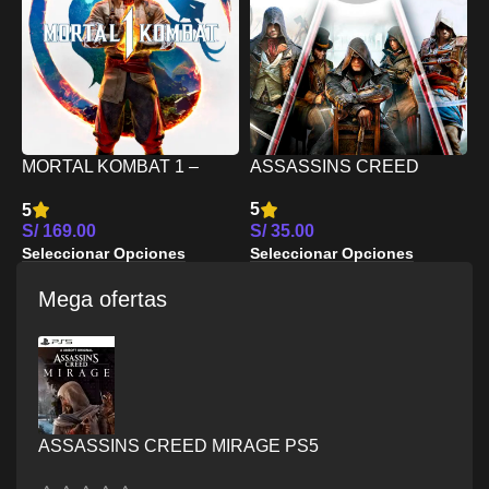
R
–
5
ASSASSINS CREED
MORTAL KOMBAT 1 –
S
TRIPLE PACK – XBOX
XBOX SERIES X/S
S
5
5
SERIES X/S
S/
35.00
S/
169.00
Seleccionar Opciones
Seleccionar Opciones
Mega ofertas
ASSASSINS CREED MIRAGE PS5