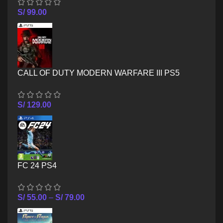
S/
99.00
CALL OF DUTY MODERN WARFARE III PS5
S/
129.00
FC 24 PS4
S/
55.00
–
S/
79.00