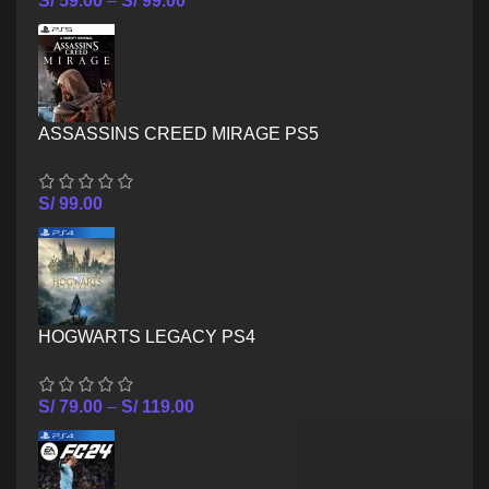
S/
59.00
–
S/
99.00
ASSASSINS CREED MIRAGE PS5
S/
99.00
HOGWARTS LEGACY PS4
S/
79.00
–
S/
119.00