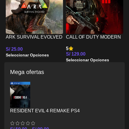
S
S
ARK SURVIVAL EVOLVED
CALL OF DUTY MODERN
S
PS5
WARFARE III PS5
5
S/
25.00
S/
129.00
Seleccionar Opciones
Seleccionar Opciones
Mega ofertas
RESIDENT EVIL 4 REMAKE PS4