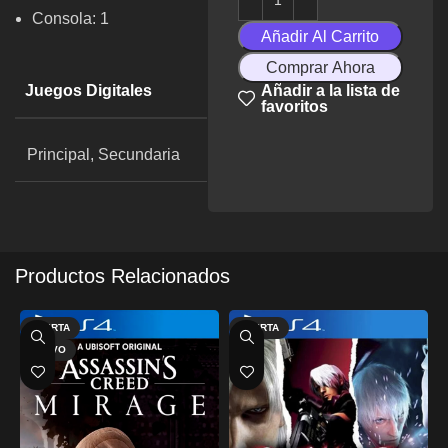
Consola: 1
Añadir Al Carrito
Comprar Ahora
Juegos Digitales
Añadir a la lista de
favoritos
Principal, Secundaria
Productos Relacionados
OFERTA
OFERTA
NUEVO