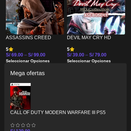
C
S
ASSASSINS CREED
DEVIL MAY CRY HD
S
MIRAGE PS4
COLLECTION MAS 4SE
5
5
BUNDLE PS4
S/
69.00
–
S/
99.00
S/
39.00
–
S/
79.00
Seleccionar Opciones
Seleccionar Opciones
Mega ofertas
CALL OF DUTY MODERN WARFARE III PS5