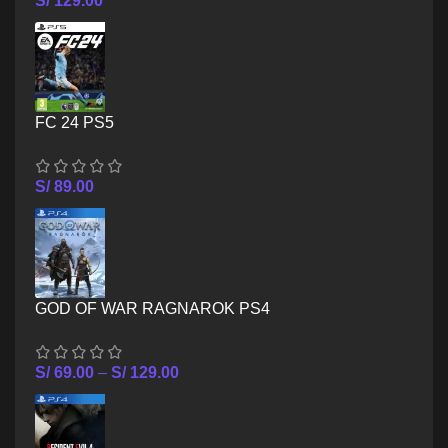
S/
129.00
FC 24 PS5
S/
89.00
GOD OF WAR RAGNAROK PS4
S/
69.00
–
S/
129.00