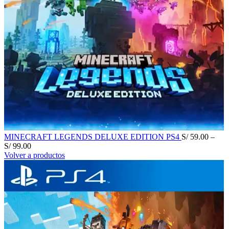
MINECRAFT LEGENDS DELUXE EDITION PS4
S/
59.00
–
S/
99.00
Volver a productos