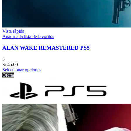
Vista rápida
Añadir a la lista de favoritos
ALAN WAKE REMASTERED PS5
5
S/
45.00
Seleccionar opciones
Oferta