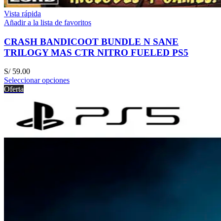
Vista rápida
Añadir a la lista de favoritos
CRASH BANDICOOT BUNDLE N SANE
TRILOGY MAS CTR NITRO FUELED PS5
S/
59.00
Seleccionar opciones
Oferta