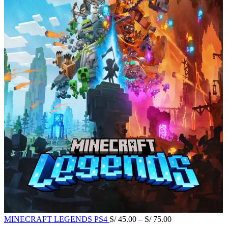
MINECRAFT LEGENDS PS4
S/
45.00
–
S/
75.00