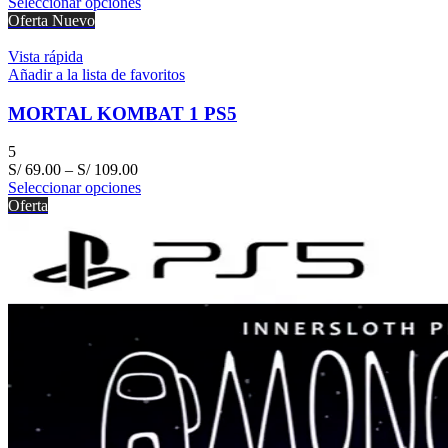
Seleccionar opciones
Oferta
Nuevo
Vista rápida
Añadir a la lista de favoritos
MORTAL KOMBAT 1 PS5
5
S/
69.00
–
S/
109.00
Seleccionar opciones
Oferta