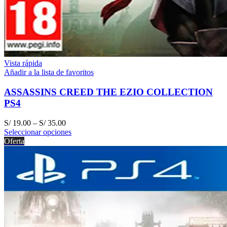
Vista rápida
Añadir a la lista de favoritos
ASSASSINS CREED THE EZIO COLLECTION
PS4
S/
19.00
–
S/
35.00
Seleccionar opciones
Oferta