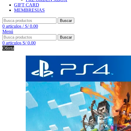
GIFT CARD
MEMBRESIAS
Buscar
0
articulos
/
S/
0.00
Menú
Buscar
0
articulos
S/
0.00
Oferta