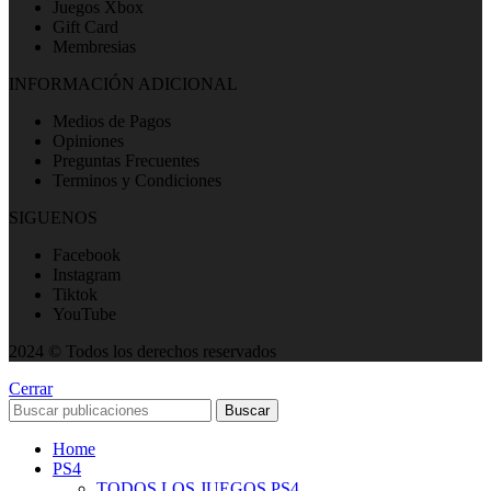
Juegos Xbox
Gift Card
Membresias
INFORMACIÓN ADICIONAL
Medios de Pagos
Opiniones
Preguntas Frecuentes
Terminos y Condiciones
SIGUENOS
Facebook
Instagram
Tiktok
YouTube
2024 © Todos los derechos reservados
Cerrar
Buscar
Home
PS4
TODOS LOS JUEGOS PS4