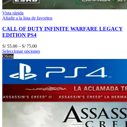
Vista rápida
Añadir a la lista de favoritos
CALL OF DUTY INFINITE WARFARE LEGACY
EDITION PS4
S/
55.00
–
S/
75.00
Seleccionar opciones
Oferta