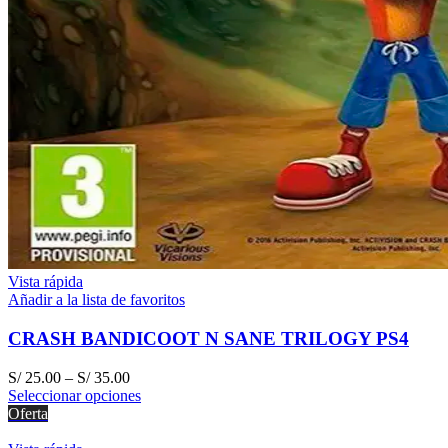
Vista rápida
Añadir a la lista de favoritos
CRASH BANDICOOT N SANE TRILOGY PS4
S/
25.00
–
S/
35.00
Seleccionar opciones
Oferta