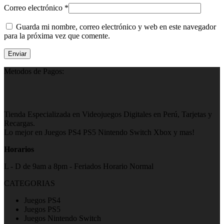
Correo electrónico
*
Guarda mi nombre, correo electrónico y web en este navegador
para la próxima vez que comente.
Metodos de Pagos:
Tienda Especializada en Videojuegos Digitales en Perú, Tarjetas y
Recargas.
Lo mejor en Juegos PS4 PS5 Nintendo Switch Xbox y mas!
Horarios
L - D de 9am a 8pm - Feriados Horario Normal
CATEGORIAS
Juegos PS4
Juegos PS5
Juegos Nintendo Switch