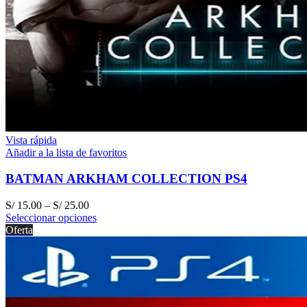
Vista rápida
Añadir a la lista de favoritos
BATMAN ARKHAM COLLECTION PS4
S/
15.00
–
S/
25.00
Seleccionar opciones
Oferta