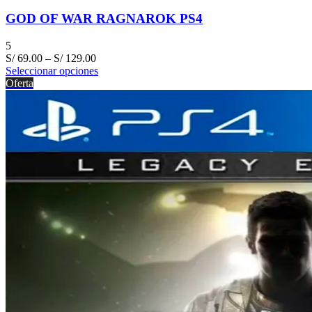
GOD OF WAR RAGNAROK PS4
5
S/
69.00
–
S/
129.00
Seleccionar opciones
Oferta