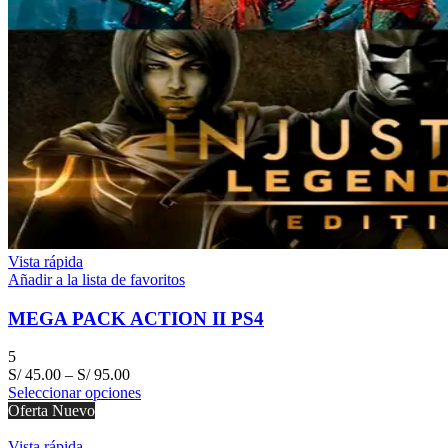
Vista rápida
Añadir a la lista de favoritos
MEGA PACK ACTION II PS4
5
S/
45.00
–
S/
95.00
Seleccionar opciones
Oferta
Nuevo
Vista rápida