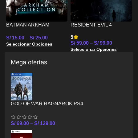
BATMAN ARKHAM
RESIDENT EVIL 4
COLLECTION PS4
REMAKE PS4
W
5
4
S/
15.00
–
S/
25.00
S/
59.00
–
S/
99.00
S
Seleccionar Opciones
Seleccionar Opciones
S
Mega ofertas
GOD OF WAR RAGNAROK PS4
S/
69.00
–
S/
129.00