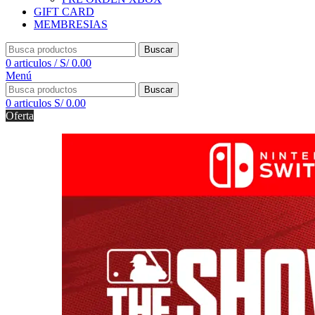
GIFT CARD
MEMBRESIAS
Buscar
0
articulos
/
S/
0.00
Menú
Buscar
0
articulos
S/
0.00
Oferta