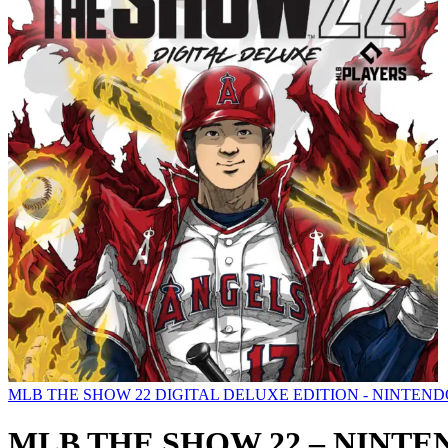
MLB THE SHOW 22 DIGITAL DELUXE EDITION - NINTEN
MLB THE SHOW 22 – NINT