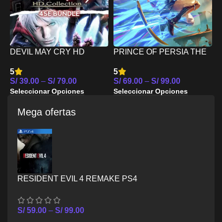
T
5
DEVIL MAY CRY HD
PRINCE OF PERSIA THE
S
COLLECTION MAS 4SE
LOST CROWN PS4
S
5
5
BUNDLE PS4
S/
39.00
–
S/
79.00
S/
69.00
–
S/
99.00
Seleccionar Opciones
Seleccionar Opciones
Mega ofertas
RESIDENT EVIL 4 REMAKE PS4
S/
59.00
–
S/
99.00