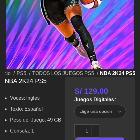
Inicio
PS5
TODOS LOS JUEGOS PS5
NBA 2K24 PS5
NBA 2K24 PS5
S/
129.00
Voces:
Ingles
Juegos Digitales
Texto:
Español
Peso del Juego: 49 GB
Consola: 1