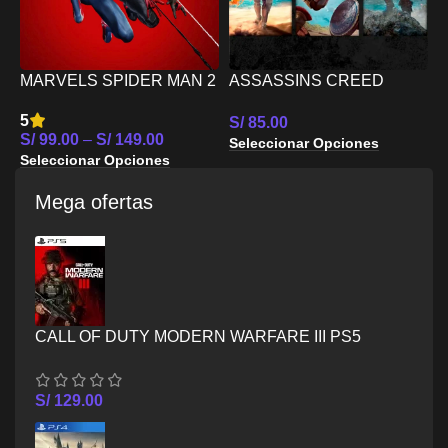
MARVELS SPIDER MAN 2
ASSASSINS CREED
PS5
MYTHOLOGY PACK PS5
W
5
5
S/
85.00
S/
99.00
–
S/
149.00
S
Seleccionar Opciones
Seleccionar Opciones
S
Mega ofertas
CALL OF DUTY MODERN WARFARE III PS5
S/
129.00