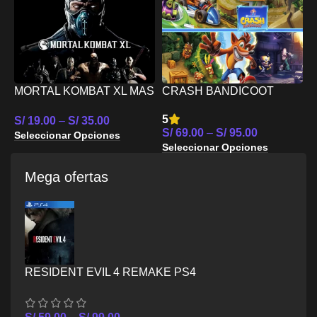
MORTAL KOMBAT XL MAS
CRASH BANDICOOT
M
TEKKEN 7 PS4
CRASHIVERSARY
5
5
S/
19.00
–
S/
35.00
BUNDLE PS4
S
S/
69.00
–
S/
95.00
Seleccionar Opciones
S
Seleccionar Opciones
Mega ofertas
RESIDENT EVIL 4 REMAKE PS4