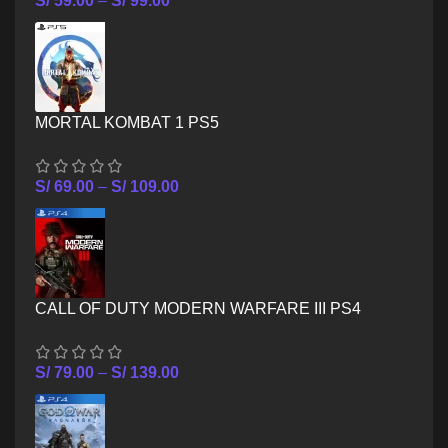
S/
59.00
–
S/
99.00
MORTAL KOMBAT 1 PS5
S/
69.00
–
S/
109.00
CALL OF DUTY MODERN WARFARE III PS4
S/
79.00
–
S/
139.00