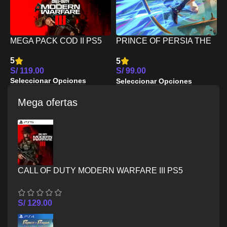
A
S
(
MEGA PACK COD II PS5
PRINCE OF PERSIA THE
S
O
LOST CROWN PS5
5
5
O
S/
119.00
S/
99.00
Seleccionar Opciones
Seleccionar Opciones
Mega ofertas
CALL OF DUTY MODERN WARFARE III PS5
S/
129.00