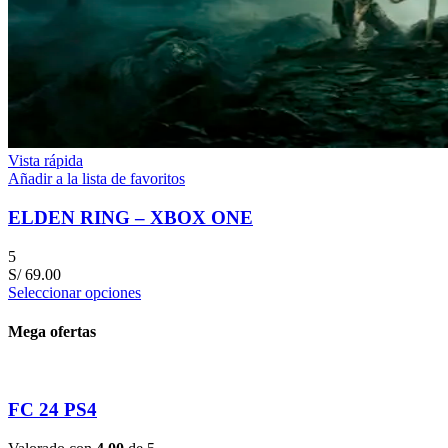
Vista rápida
Añadir a la lista de favoritos
ELDEN RING – XBOX ONE
5
S/
69.00
Seleccionar opciones
Mega ofertas
FC 24 PS4