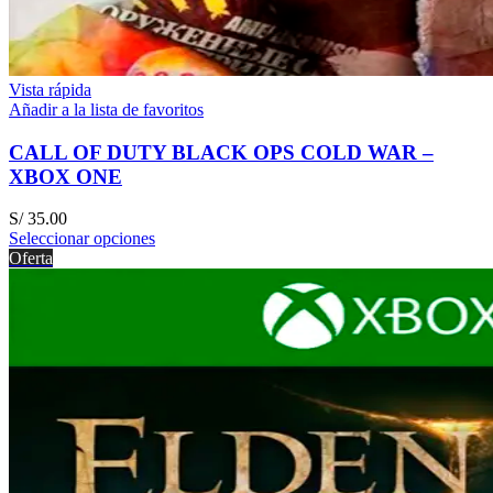
Vista rápida
Añadir a la lista de favoritos
CALL OF DUTY BLACK OPS COLD WAR –
XBOX ONE
S/
35.00
Seleccionar opciones
Oferta