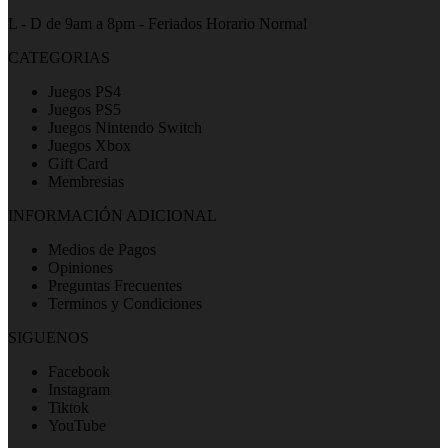
L - D de 9am a 8pm - Feriados Horario Normal
CATEGORIAS
Juegos PS4
Juegos PS5
Juegos Nintendo Switch
Juegos Xbox
Gift Card
Membresias
INFORMACIÓN ADICIONAL
Medios de Pagos
Opiniones
Preguntas Frecuentes
Terminos y Condiciones
SIGUENOS
Facebook
Instagram
Tiktok
YouTube