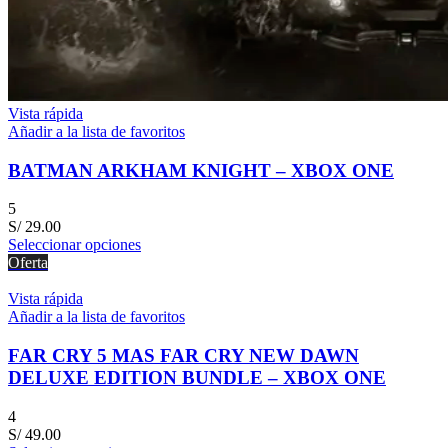
Vista rápida
Añadir a la lista de favoritos
BATMAN ARKHAM KNIGHT – XBOX ONE
5
S/
29.00
Seleccionar opciones
Oferta
Vista rápida
Añadir a la lista de favoritos
FAR CRY 5 MAS FAR CRY NEW DAWN
DELUXE EDITION BUNDLE – XBOX ONE
4
S/
49.00