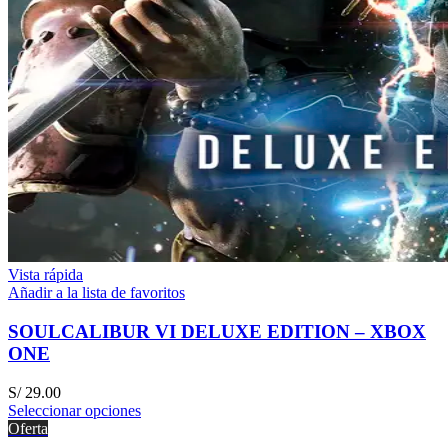
Vista rápida
Añadir a la lista de favoritos
SOULCALIBUR VI DELUXE EDITION – XBOX
ONE
S/
29.00
Seleccionar opciones
Oferta