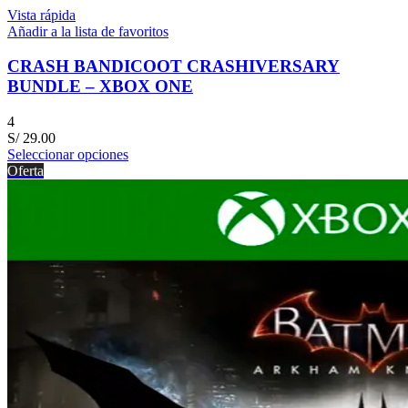
Vista rápida
Añadir a la lista de favoritos
CRASH BANDICOOT CRASHIVERSARY
BUNDLE – XBOX ONE
4
S/
29.00
Seleccionar opciones
Oferta