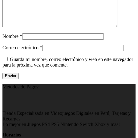
Nombre
*
Correo electrónico
*
Guarda mi nombre, correo electrónico y web en este navegador
para la próxima vez que comente.
Metodos de Pagos:
Tienda Especializada en Videojuegos Digitales en Perú, Tarjetas y
Recargas.
Lo mejor en Juegos PS4 PS5 Nintendo Switch Xbox y mas!
Horarios