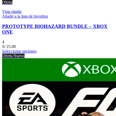
Oferta
Vista rápida
Añadir a la lista de favoritos
PROTOTYPE BIOHAZARD BUNDLE – XBOX
ONE
4
S/
25.00
Seleccionar opciones
Oferta
Nuevo