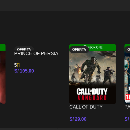
OFERTA
OFERTA
O
PRINCE OF PERSIA
NUEVO
THE LOST CROWN –
5
XBOX ONE
S/
105.00
Seleccionar Opciones
CALL OF DUTY
P
VANGUARD – XBOX
C
S/
29.00
S/
ONE
ED
es
Seleccionar Opciones
Se
O