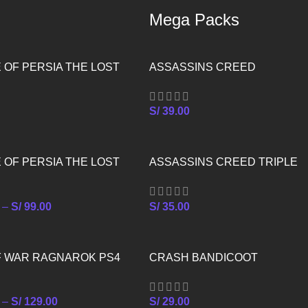
Mega Packs
 OF PERSIA THE LOST
ASSASSINS CREED
 PS5
ANTIQUITY PACK – XBOX ON
S/
39.00
 OF PERSIA THE LOST
ASSASSINS CREED TRIPLE
 PS4
PACK – XBOX ONE
–
S/
99.00
S/
35.00
F WAR RAGNAROK PS4
CRASH BANDICOOT
CRASHIVERSARY BUNDLE –
XBOX ONE
–
S/
129.00
S/
29.00