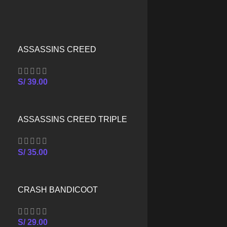
Seleccionar
ASSASSINS CREED
E
ANTIQUITY PACK – XBOX
SERIES X/S
S/
39.00
ASSASSINS CREED TRIPLE
PACK – XBOX SERIES X/S
S/
35.00
CRASH BANDICOOT
CRASHIVERSARY BUNDLE –
XBOX SERIES X/S
S/
29.00