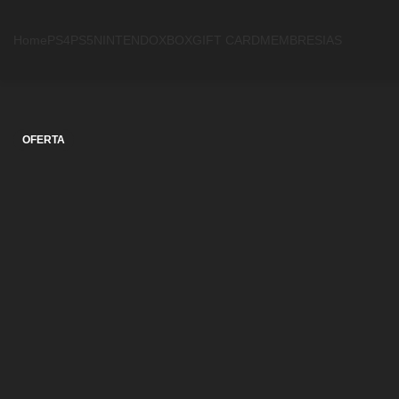
Home
PS4
PS5
NINTENDO
XBOX
GIFT CARD
MEMBRESIAS
OFERTA