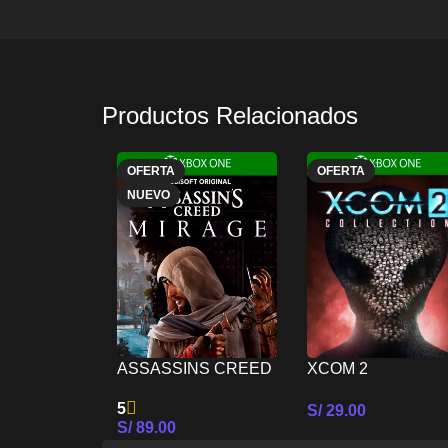
Productos Relacionados
OFERTA
OFERTA
NUEVO
ASSASSINS CREED
XCOM 2
MIRAGE – XBOX
COLLECTION –
5
S/
29.00
ONE
XBOX ONE
S/
89.00
Seleccionar Opcion