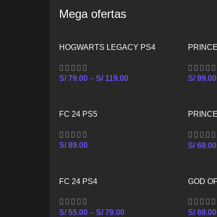
Seleccionar Opciones
Mega ofertas
HOGWARTS LEGACY PS4
PRINCE
CROWN
S/
79.00
–
S/
119.00
S/
99.00
FC 24 PS5
PRINCE
CROWN
S/
89.00
S/
69.00
FC 24 PS4
GOD O
S/
55.00
–
S/
79.00
S/
69.00