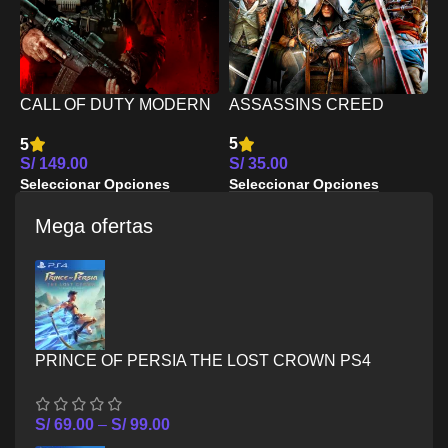
ASSASSINS CREED
CALL OF DUTY MODERN
F
TRIPLE PACK – XBOX
WARFARE III – XBOX ONE
5
5
4
ONE
E
S/
35.00
S/
149.00
S
Seleccionar Opciones
Seleccionar Opciones
S
Mega ofertas
PRINCE OF PERSIA THE LOST CROWN PS4
S/
69.00
–
S/
99.00