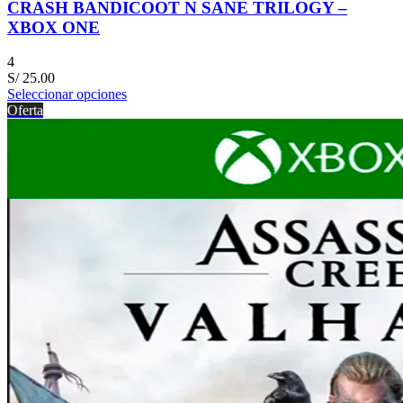
CRASH BANDICOOT N SANE TRILOGY –
XBOX ONE
4
S/
25.00
Seleccionar opciones
Oferta