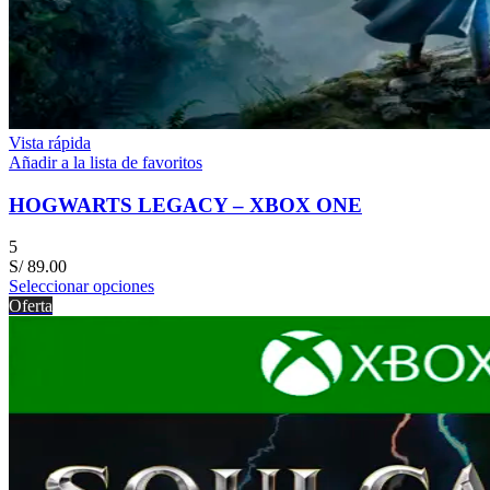
Vista rápida
Añadir a la lista de favoritos
HOGWARTS LEGACY – XBOX ONE
5
S/
89.00
Seleccionar opciones
Oferta