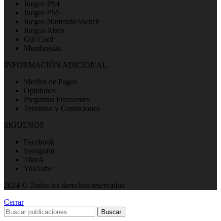
Juegos PS4
Juegos PS5
Juegos Nintendo Switch
Juegos Xbox
Gift Card
Membresias
INFORMACIÓN ADICIONAL
Medios de Pagos
Opiniones
Preguntas Frecuentes
Terminos y Condiciones
SIGUENOS
Facebook
Instagram
Tiktok
YouTube
2024 © Todos los derechos reservados
Cerrar
Buscar