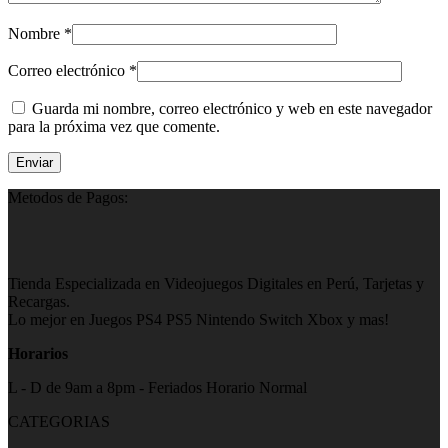
Nombre
*
Correo electrónico
*
Guarda mi nombre, correo electrónico y web en este navegador
para la próxima vez que comente.
Metodos de Pagos:
Tienda Especializada en Videojuegos Digitales en Perú, Tarjetas y
Recargas.
Lo mejor en Juegos PS4 PS5 Nintendo Switch Xbox y mas!
Horarios
L - D de 9am a 8pm - Feriados Horario Normal
CATEGORIAS