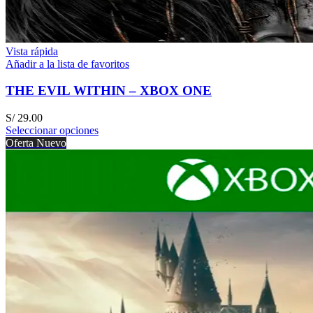
Vista rápida
Añadir a la lista de favoritos
THE EVIL WITHIN – XBOX ONE
S/
29.00
Seleccionar opciones
Oferta
Nuevo