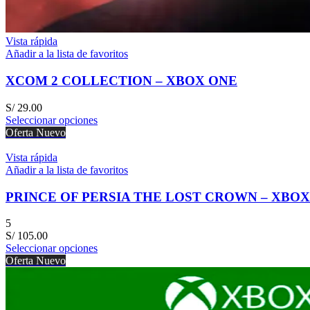
Vista rápida
Añadir a la lista de favoritos
XCOM 2 COLLECTION – XBOX ONE
S/
29.00
Seleccionar opciones
Oferta
Nuevo
Vista rápida
Añadir a la lista de favoritos
PRINCE OF PERSIA THE LOST CROWN – XBO
5
S/
105.00
Seleccionar opciones
Oferta
Nuevo