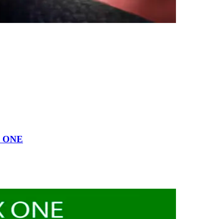
X ONE