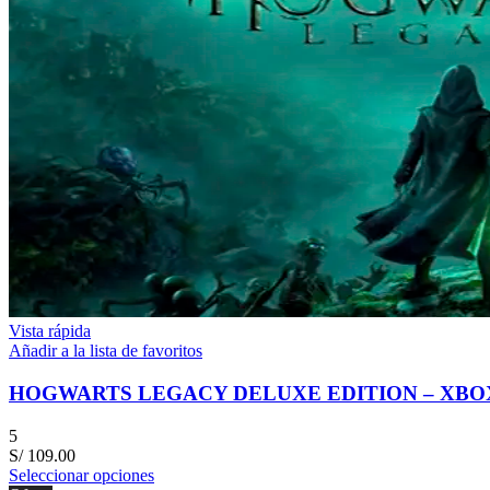
Vista rápida
Añadir a la lista de favoritos
HOGWARTS LEGACY DELUXE EDITION – XBO
5
S/
109.00
Seleccionar opciones