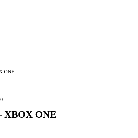
OX ONE
00
– XBOX ONE