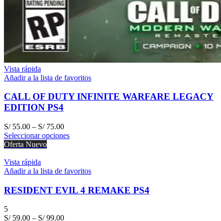
Vista rápida
Añadir a la lista de favoritos
CALL OF DUTY INFINITE WARFARE LEGACY
EDITION PS4
S/
55.00
–
S/
75.00
Seleccionar opciones
Oferta
Nuevo
Vista rápida
Añadir a la lista de favoritos
RESIDENT EVIL 4 REMAKE PS4
5
S/
59.00
–
S/
99.00