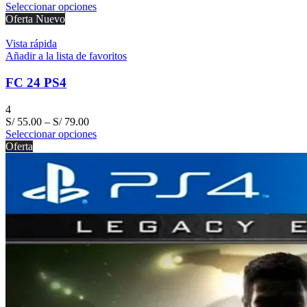
Seleccionar opciones
Oferta
Nuevo
Vista rápida
Añadir a la lista de favoritos
FC 24 PS4
4
S/
55.00
–
S/
79.00
Seleccionar opciones
Oferta