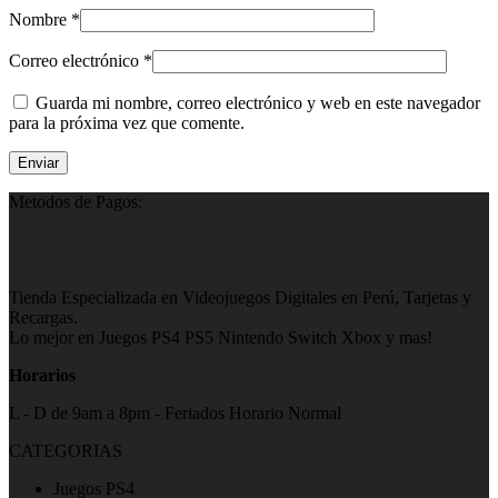
Nombre
*
Correo electrónico
*
Guarda mi nombre, correo electrónico y web en este navegador
para la próxima vez que comente.
Metodos de Pagos:
Tienda Especializada en Videojuegos Digitales en Perú, Tarjetas y
Recargas.
Lo mejor en Juegos PS4 PS5 Nintendo Switch Xbox y mas!
Horarios
L - D de 9am a 8pm - Feriados Horario Normal
CATEGORIAS
Juegos PS4