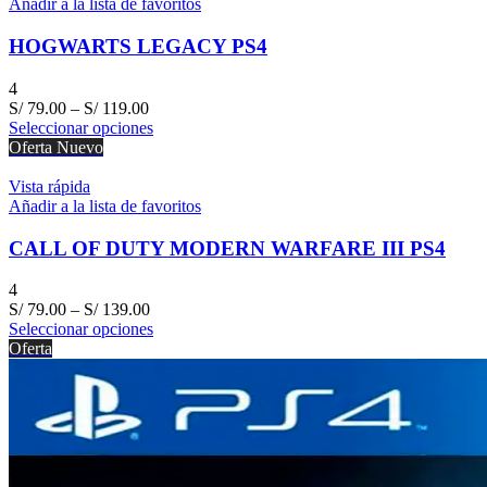
Añadir a la lista de favoritos
HOGWARTS LEGACY PS4
4
S/
79.00
–
S/
119.00
Seleccionar opciones
Oferta
Nuevo
Vista rápida
Añadir a la lista de favoritos
CALL OF DUTY MODERN WARFARE III PS4
4
S/
79.00
–
S/
139.00
Seleccionar opciones
Oferta