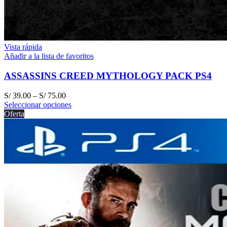
Vista rápida
Añadir a la lista de favoritos
ASSASSINS CREED MYTHOLOGY PACK PS4
S/
39.00
–
S/
75.00
Seleccionar opciones
Oferta