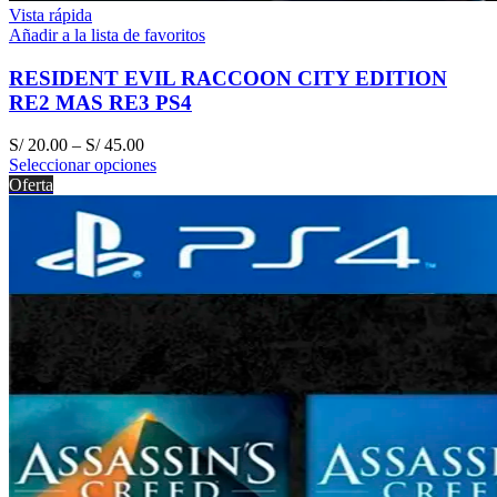
Vista rápida
Añadir a la lista de favoritos
RESIDENT EVIL RACCOON CITY EDITION
RE2 MAS RE3 PS4
S/
20.00
–
S/
45.00
Seleccionar opciones
Oferta