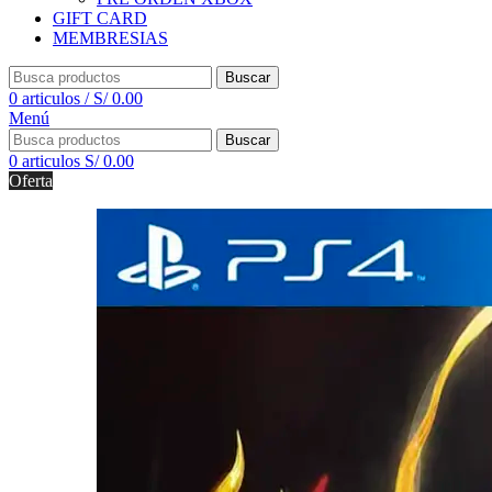
GIFT CARD
MEMBRESIAS
Buscar
0
articulos
/
S/
0.00
Menú
Buscar
0
articulos
S/
0.00
Oferta