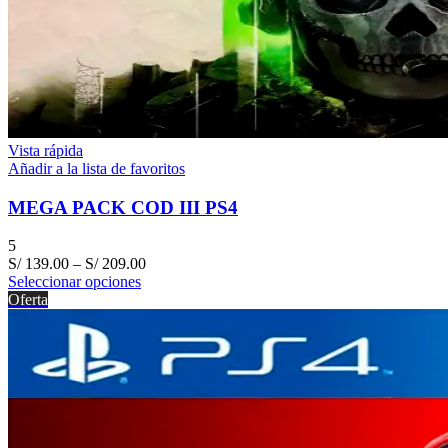
Vista rápida
Añadir a la lista de favoritos
MEGA PACK COD III PS4
5
S/
139.00
–
S/
209.00
Seleccionar opciones
Oferta