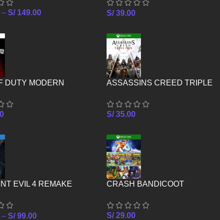
–
S/
149.00
S/
39.00
ASSASSINS CREED TRIPLE
OF DUTY MODERN
PACK – XBOX ONE
E III PS5
S/
35.00
0
CRASH BANDICOOT
NT EVIL 4 REMAKE
CRASHIVERSARY BUNDLE –
XBOX ONE
S/
29.00
–
S/
99.00