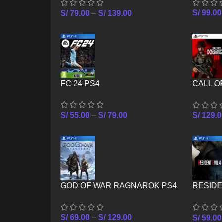
S/
99.00
S/
79.00
–
S/
139.00
FC 24 PS4
CALL 
WARFAR
S/
55.00
–
S/
79.00
S/
129.0
GOD OF WAR RAGNAROK PS4
RESIDE
PS4
S/
69.00
–
S/
129.00
S/
59.00