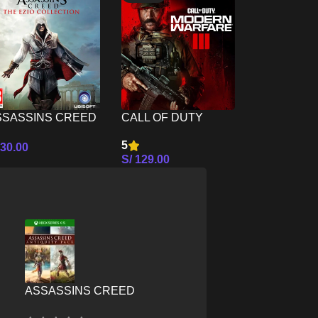
HOGWART
LEGACY P
4
SSASSINS CREED
CALL OF DUTY
S/
109.00
E EZIO
MODERN WARFARE
Seleccionar
5
30.00
OLLECTION PS5
III PS5
S/
129.00
leccionar Opciones
Seleccionar Opciones
ASSASSINS CREED
E
ANTIQUITY PACK – XBOX