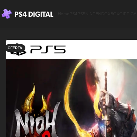
Home
PS4
PS5
NINTENDO
XBOX
GIFT C
OFERTA