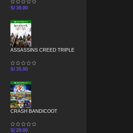
SERIES X/S
S/
39.00
ASSASSINS CREED TRIPLE
PACK – XBOX SERIES X/S
S/
35.00
CRASH BANDICOOT
CRASHIVERSARY BUNDLE –
XBOX SERIES X/S
S/
29.00