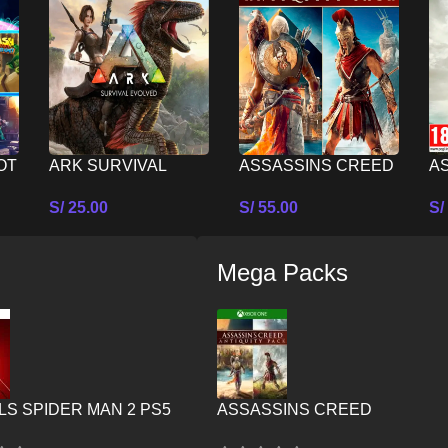
OT
ARK SURVIVAL
ASSASSINS CREED
A
EVOLVED PS5
ANTIQUITY PACK
TH
S/
25.00
S/
55.00
S/
(ASSASSINS CREED
C
Seleccionar Opciones
Seleccionar Opciones
Se
ORIGINS MAS
es
ASSASSINS CREED
Mega Packs
ODYSSEY) PS5
S SPIDER MAN 2 PS5
ASSASSINS CREED
ANTIQUITY PACK – XBOX ON