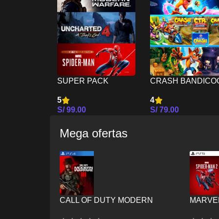
SUPER PACK
CRASH BANDICO
ACTION I PS5
CRASHIVERSARY
5
4
BUNDLE PS5
S/
99.00
S/
79.00
Seleccionar Opciones
Seleccionar Opcion
Mega ofertas
CALL OF DUTY MODERN
MARVEL
WARFARE III PS4